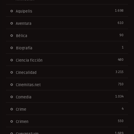
1.698
Aquipelis
610
Aventura
90
Bélica
1
Biografía
480
Ciencia ficción
3.215
Cinecalidad
710
Cinemitas.net
1.034
Comedia
4
Crime
550
Crimen
1.689
Cuevana3.vip