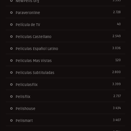
3.393
NewPelis org
2.728
Paraveronline
40
Película de TV
2.549
Peliculas Castellano
3.036
Peliculas Español Latino
120
Peliculas Mas Vistas
2.800
Peliculas Subtituladas
3.399
Peliculasflix
2.737
Pelisflix
3.434
Pelishouse
3.407
Pelismart