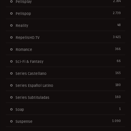
2.784
Pelisplay
2.739
Pelispop
48
Reality
3.421
RepelisHD.TV
366
Romance
66
Sci-Fi & Fantasy
165
Series Castellano
180
Series Español Latino
160
Series Subtituladas
1
Soap
1.090
Suspense