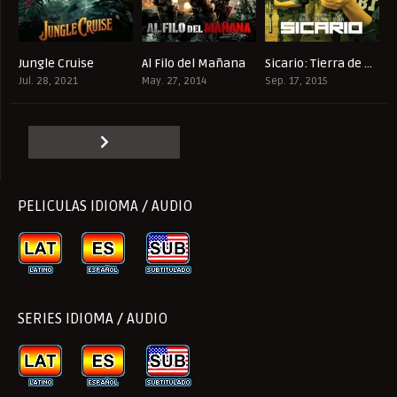
Jungle Cruise
Al Filo del Mañana
Sicario: Tierra de nadie
6.6
7.9
7.6
Jul. 28, 2021
May. 27, 2014
Sep. 17, 2015
PELICULAS IDIOMA / AUDIO
SERIES IDIOMA / AUDIO