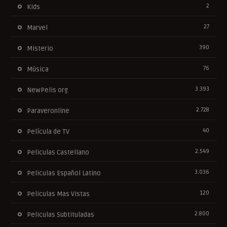
2
Kids
27
Marvel
390
Misterio
76
Música
3.393
NewPelis org
2.728
Paraveronline
40
Película de TV
2.549
Peliculas Castellano
3.036
Peliculas Español Latino
120
Peliculas Mas Vistas
2.800
Peliculas Subtituladas