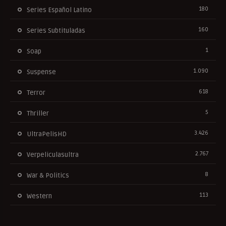
180
Series Español Latino
160
Series Subtituladas
1
Soap
1.090
Suspense
618
Terror
5
Thriller
3.426
UltraPelisHD
2.767
Verpeliculasultra
8
War & Politics
113
Western