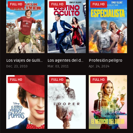
FULL HD
FULL HD
FULL HD
Los viajes de Gulliver (Gulliver’s Travels)
Los agentes del destino
Profesión peligro
4.9
7
7.4
Dec. 23, 2010
Mar. 03, 2011
Apr. 24, 2024
FULL HD
FULL HD
FULL HD