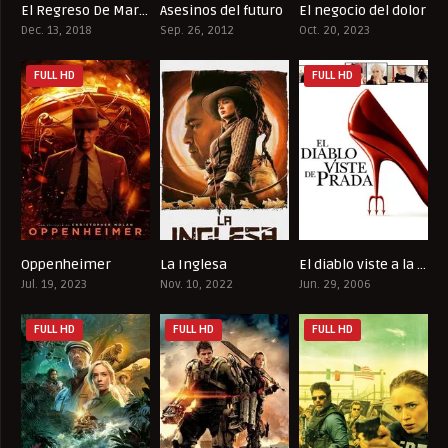
El Regreso De Mary Poppins
Asesinos del futuro
El negocio del dolor
6.7
7.4
5.8
Dec. 13, 2018
Sep. 26, 2012
Oct. 20, 2023
FULL HD
FULL HD
Oppenheimer
La Inglesa
El diablo viste a la moda
8.5
7.642
6.9
Jul. 19, 2023
Nov. 10, 2022
Jun. 29, 2006
FULL HD
FULL HD
FULL HD