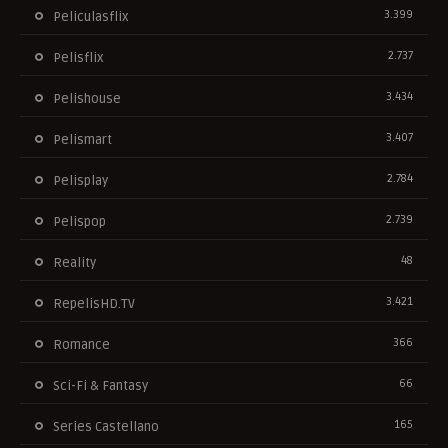
3.399
Peliculasflix
2.737
Pelisflix
3.434
Pelishouse
3.407
Pelismart
2.784
Pelisplay
2.739
Pelispop
48
Reality
3.421
RepelisHD.TV
366
Romance
66
Sci-Fi & Fantasy
165
Series Castellano