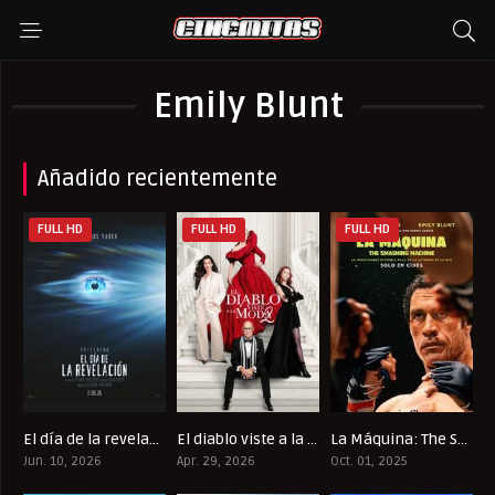
Emily Blunt
Añadido recientemente
FULL HD
FULL HD
FULL HD
El día de la revelación
El diablo viste a la moda 2
La Máquina: The Smashing Machine
7
7
6.7
Jun. 10, 2026
Apr. 29, 2026
Oct. 01, 2025