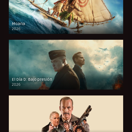
Moana
2026
CAM
El Día D: Bajo presión
2026
FULL HD