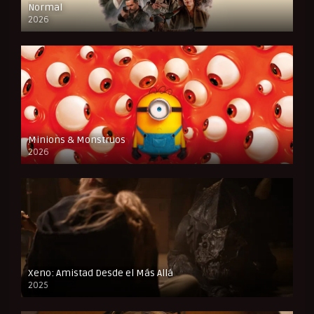
Normal
2026
FULL HD
Minions & Monstruos
2026
CAM
Xeno: Amistad Desde el Más Allá
2025
FULL HD