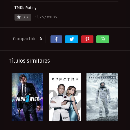
TMDb Rating
7.2
11,757 votos
Compartido
4
Títulos similares