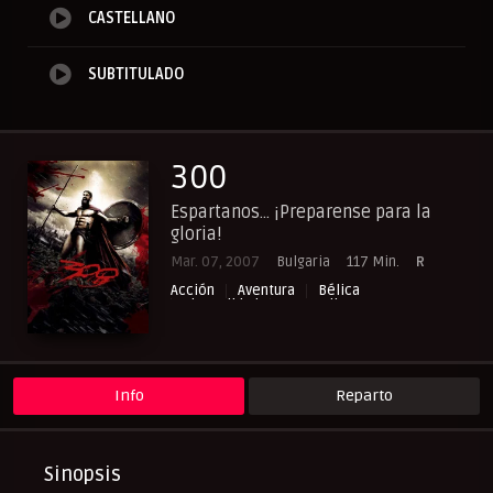
CASTELLANO
SUBTITULADO
300
Espartanos... ¡Preparense para la
gloria!
Mar. 07, 2007
Bulgaria
117 Min.
R
Acción
Aventura
Bélica
Cinecalidad
NewPelis org
Peliculas Castellano
Peliculas Español Latino
Peliculas Subtituladas
Peliculasflix
Pelishouse
Pelismart
RepelisHD.TV
UltraPelisHD
Info
Reparto
Sinopsis