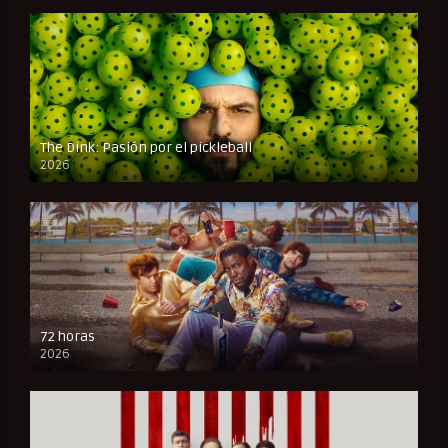
The Dink: Pasión por el pickleball
2026
FULL HD
72 horas
2026
FULL HD