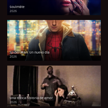
Soulm8te
2026
FULL HD
Spider-Man: Un nuevo día
2026
CAM
Una tóxica historia de amor
2026
FULL HD