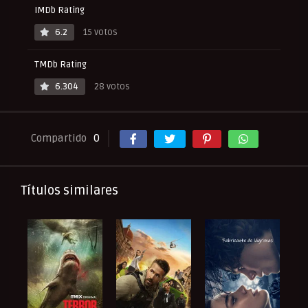
IMDb Rating
6.2
15 votos
TMDb Rating
6.304
28 votos
Compartido
0
Títulos similares