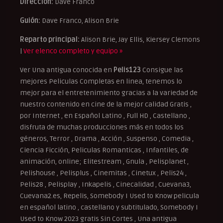
Dirección:
Dave Franco
Guión:
Dave Franco, Alison Brie
Reparto principal:
Alison Brie, Jay Ellis, Kiersey Clemons
|
Ver elenco completo y equipo »
Ver Una antigua conocida en
Pelis123
Consigue las
mejores Peliculas Completas en linea, tenemos lo
mejor para el entretenimiento gracias a la variedad de
nuestro contenido en cine de la mejor calidad Gratis ,
por Internet , en Español Latino , Full HD , Castellano ,
disfruta de muchas producciones más en todos los
géneros, Terror , Drama , Acción , Suspenso , Comedia ,
Ciencia Ficción, Peliculas Romanticas , Infantiles, de
animación, online; Elitestream , Gnula , Pelisplanet ,
Pelishouse , Pelisplus , Cinemitas , Cinetux , Pelis24 ,
Pelis28 , Pelisplay , Inkapelis , Cinecalidad , Cuevana3,
Cuevana2.es, Repelis, Somebody I Used to Know pelicula
en español latino , castellano y subtitulado, Somebody I
Used to Know 2023 gratis Sin Cortes , Una antigua