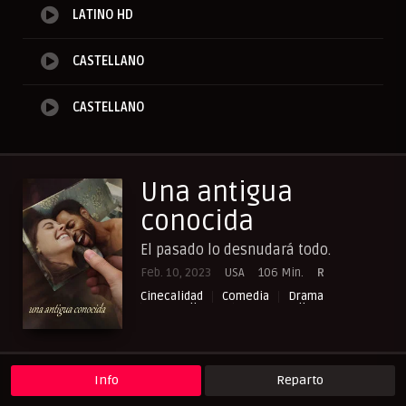
LATINO HD
CASTELLANO
CASTELLANO
Una antigua
conocida
El pasado lo desnudará todo.
Feb. 10, 2023
USA
106 Min.
R
Cinecalidad
Comedia
Drama
NewPelis org
Paraveronline
Peliculas Castellano
Peliculas Español Latino
Peliculasflix
Pelisflix
Pelishouse
Pelismart
Pelisplay
Pelispop
RepelisHD.TV
Romance
UltraPelisHD
Verpeliculasultra
Info
Reparto