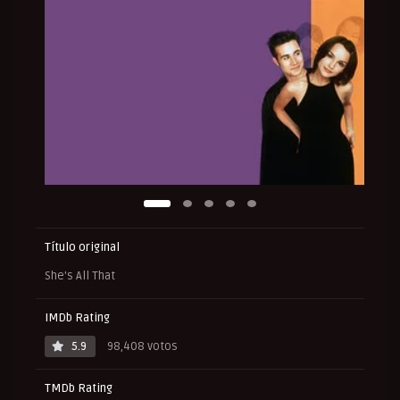
Título original
She's All That
IMDb Rating
5.9
98,408 votos
TMDb Rating