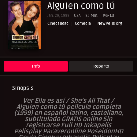
Alguien como tú
Jan. 29, 1999
USA
95 Min.
PG-13
Cinecalidad
Comedia
NewPelis org
Peliculas Castellano
Peliculas Español Latino
Peliculas Subtituladas
Peliculasflix
Pelisflix
Pelishouse
Pelismart
Pelisplay
Pelispop
RepelisHD.TV
Romance
UltraPelisHD
Verpeliculasultra
Info
Reparto
Sinopsis
Ver Ella es así / She’s All That /
Alguien como tú película completa
(1999) en español latino, castellano,
subtitulado GRATIS online Sin
registrarse Full HD Inkapelis
Pelisplay Paraveronline PoseidonHD