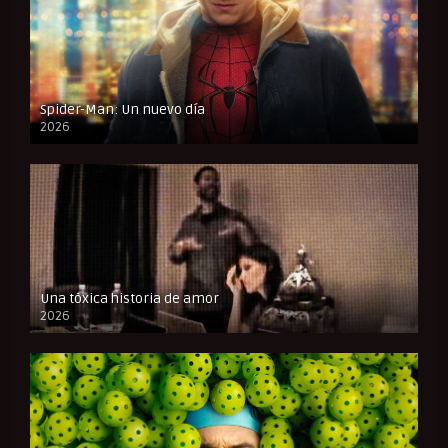
Spider-Man: Un nuevo día
2026
CAM
Una tóxica historia de amor
2026
FULL HD