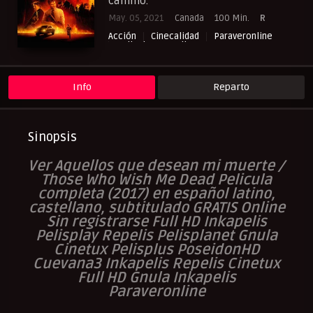
camino.
May. 05, 2021
Canada
100 Min.
R
Acción
Cinecalidad
Paraveronline
Peliculas Castellano
Peliculas Español Latino
Peliculas Subtituladas
Peliculasflix
Pelisflix
Pelishouse
Pelismart
Pelisplay
Pelispop
RepelisHD.TV
Info
Reparto
Suspense
UltraPelisHD
Verpeliculasultra
Sinopsis
Ver Aquellos que desean mi muerte /
Those Who Wish Me Dead Pelicula
completa (2017) en español latino,
castellano, subtitulado GRATIS Online
Sin registrarse Full HD Inkapelis
Pelisplay Repelis Pelisplanet Gnula
Cinetux Pelisplus PoseidonHD
Cuevana3 Inkapelis Repelis Cinetux
Full HD Gnula Inkapelis
Paraveronline