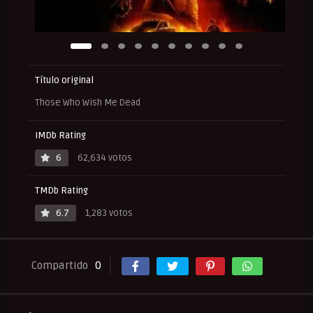
Título original
Those Who Wish Me Dead
IMDb Rating
6
62,634 votos
TMDb Rating
6.7
1,283 votos
Compartido
0