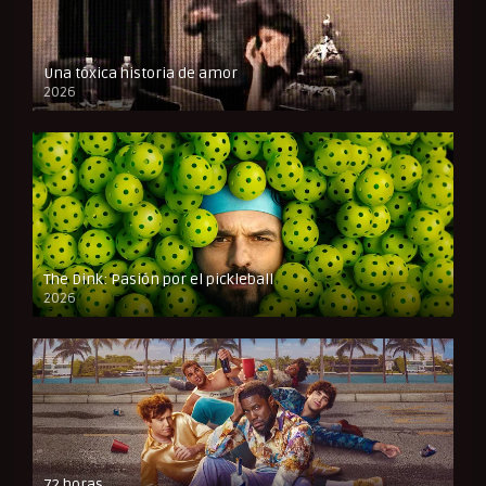
Una tóxica historia de amor
2026
FULL HD
The Dink: Pasión por el pickleball
2026
FULL HD
72 horas