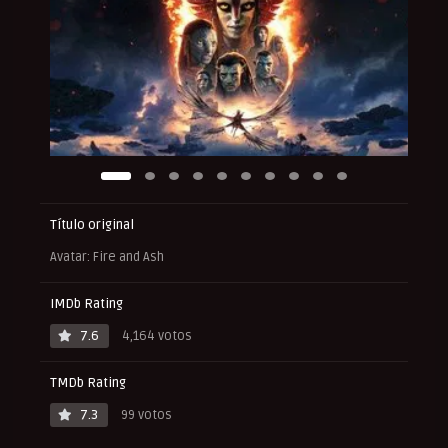
Título original
Avatar: Fire and Ash
IMDb Rating
7.6
4,164 votos
TMDb Rating
7.3
99 votos