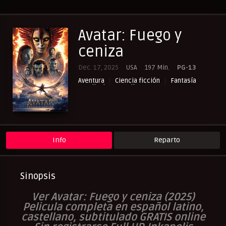
Avatar: Fuego y
ceniza
Dec. 17, 2025
USA
197 Min.
PG-13
Aventura
Ciencia ficción
Fantasía
Peliculas Castellano
Peliculas Español Latino
Peliculas Subtituladas
Peliculasflix
Pelisflix
Pelishouse
Pelismart
Pelisplay
Pelispop
RepelisHD.TV
UltraPelisHD
Verpeliculasultra
Info
Reparto
Sinopsis
V
er Avatar: Fuego y ceniza (2025
)
Pelicula completa en español latino,
castellano, subtitulado GRATIS online