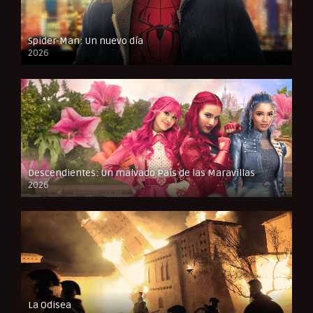
Spider-Man: Un nuevo día
2026
CAM
Descendientes: Un malvado País de las Maravillas
2026
FULL HD
La Odisea