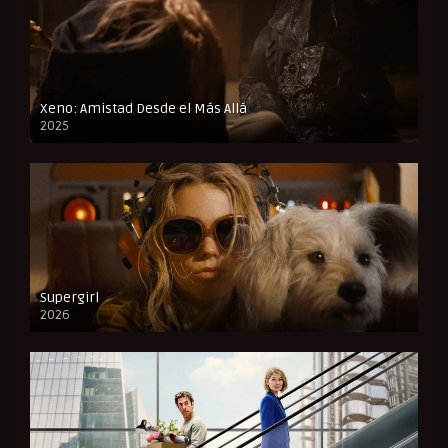
Xeno: Amistad Desde el Más Allá
2025
FULL HD
Supergirl
2026
FULL HD