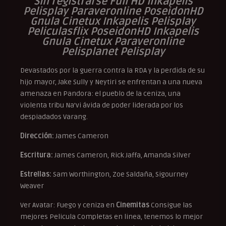
Sin registrarse Full HD Inkapelis
Pelisplay Paraveronline PoseidonHD
Gnula Cinetux Inkapelis Pelisplay
Peliculasflix PoseidonHD Inkapelis
Gnula Cinetux Paraveronline
Pelisplanet Pelisplay
Devastados por la guerra contra la RDA y la perdida de su
hijo mayor, Jake Sully y Neytiri se enfrentan a una nueva
amenaza en Pandora: el pueblo de la ceniza, una
violenta tribu Na’vi ávida de poder liderada por los
despiadados Varang.
Dirección:
James Cameron
Escritura:
James Cameron, Rick Jaffa, Amanda Silver
Estrellas:
Sam Worthington, Zoe Saldaña, Sigourney
Weaver
Ver Avatar: Fuego y ceniza en
Cinemitas
Consigue las
mejores Pelicula Completas en linea, tenemos lo mejor