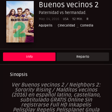
Buenos vecinos 2
Paternidad vs hermandad.
May. 04, 2016
USA
92 Min.
R
Aquipelis
Cinecalidad
Comedia
Cuevana3.vip
NewPelis org
Paraveronline
Peliculas Castellano
Peliculas Español Latino
Peliculas Subtituladas
Peliculasflix
Pelisflix
Pelishouse
Pelismart
Pelisplay
Pelispop
RepelisHD.TV
UltraPelisHD
Verpeliculasultra
Info
Reparto
Sinopsis
Ver Buenos vecinos 2
/ Neighbors 2:
Sorority Rising / Malditos vecinos
(2016) en español latino, castellano,
subtitulado GRATIS Online Sin
registrarse Full HD Inkapelis
Pelisplay Repelis Pelisplanet Gnula