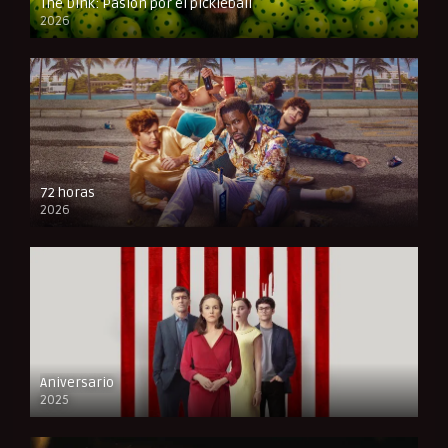
The Dink: Pasión por el pickleball
2026
FULL HD
72 horas
2026
FULL HD
Aniversario
2025
FULL HD