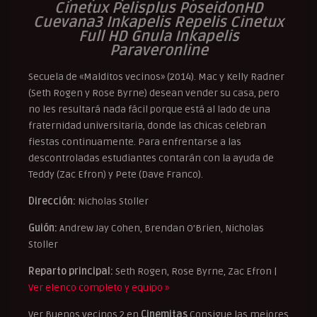
Cinetux Pelisplus PoseidonHD
Cuevana3 Inkapelis Repelis Cinetux
Full HD Gnula Inkapelis
Paraveronline
Secuela de «Malditos vecinos» (2014). Mac y Kelly Radner
(Seth Rogen y Rose Byrne) desean vender su casa, pero
no les resultará nada fácil porque está al lado de una
fraternidad universitaria, donde las chicas celebran
fiestas continuamente. Para enfrentarse a las
descontroladas estudiantes contarán con la ayuda de
Teddy (Zac Efron) y Pete (Dave Franco).
Dirección:
Nicholas Stoller
Guión:
Andrew Jay Cohen, Brendan O’Brien, Nicholas
Stoller
Reparto principal:
Seth Rogen, Rose Byrne, Zac Efron |
Ver elenco completo y equipo »
Ver Buenos vecinos 2 en
Cinemitas
Consigue las mejores