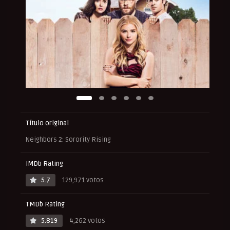
Título original
Neighbors 2: Sorority Rising
IMDb Rating
5.7
129,971 votos
TMDb Rating
5.819
4,262 votos