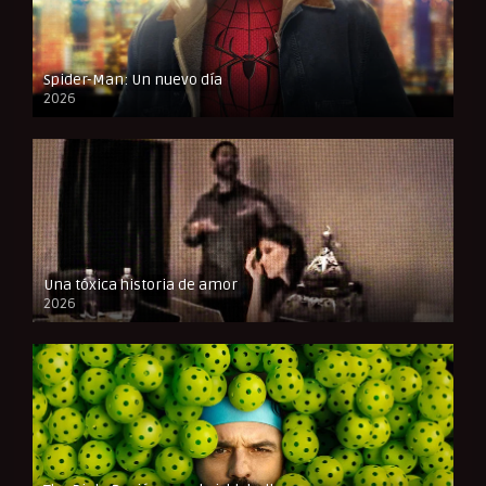
Spider-Man: Un nuevo día
2026
CAM
Una tóxica historia de amor
2026
FULL HD