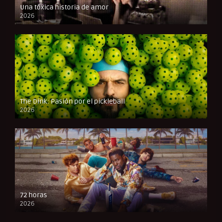
Una tóxica historia de amor
2026
FULL HD
The Dink: Pasión por el pickleball
2026
FULL HD
72 horas
2026
FULL HD