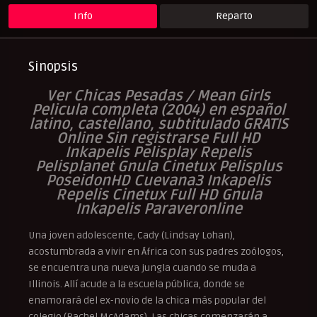
Info
Reparto
Sinopsis
Ver Chicas Pesadas / Mean Girls
Pelicula completa (2004) en español
latino, castellano, subtitulado GRATIS
Online Sin registrarse Full HD
Inkapelis Pelisplay Repelis
Pelisplanet Gnula Cinetux Pelisplus
PoseidonHD Cuevana3 Inkapelis
Repelis Cinetux Full HD Gnula
Inkapelis Paraveronline
Una joven adolescente, Cady (Lindsay Lohan),
acostumbrada a vivir en África con sus padres zoólogos,
se encuentra una nueva jungla cuando se muda a
Illinois. Allí acude a la escuela pública, donde se
enamorará del ex-novio de la chica más popular del
colegio (Rachel McAdams). Las chicas comenzarán a