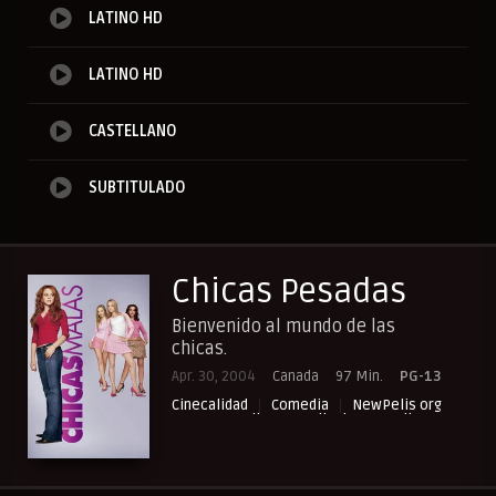
LATINO HD
LATINO HD
CASTELLANO
SUBTITULADO
Chicas Pesadas
Bienvenido al mundo de las
chicas.
Apr. 30, 2004
Canada
97 Min.
PG-13
Cinecalidad
Comedia
NewPelis org
Paraveronline
Peliculas Castellano
Peliculas Español Latino
Peliculas Subtituladas
Peliculasflix
Pelisflix
Pelishouse
Pelismart
Pelisplay
Pelispop
RepelisHD.TV
UltraPelisHD
Verpeliculasultra