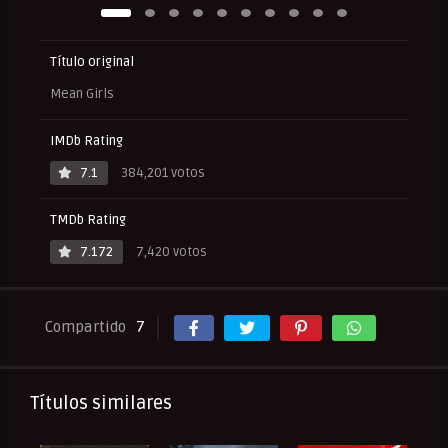
Título original
Mean Girls
IMDb Rating
7.1
384,201 votos
TMDb Rating
7.172
7,420 votos
Compartido
7
Títulos similares