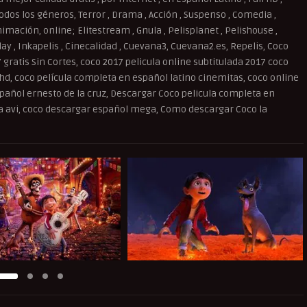
dos los géneros, Terror , Drama , Acción , Suspenso , Comedia ,
imación, online; Elitestream , Gnula , Pelisplanet , Pelishouse ,
splay , Inkapelis , Cinecalidad , Cuevana3, Cuevana2.es, Repelis, Coco
7 gratis Sin Cortes, coco 2017 pelicula online subtitulada 2017 coco
 hd, coco película completa en español latino cinemitas, coco online
spañol ernesto de la cruz, Descargar Coco pelicula completa en
ula avi, coco descargar español mega, Como descargar Coco la