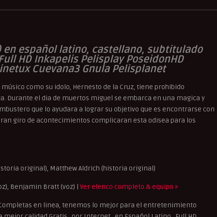
 en español latino, castellano, subtitulado
 Full HD Inkapelis Pelisplay PoseidonHD
Cinetux Cuevana3 Gnula Pelisplanet
 músico como su idolo, Hernesto de la Cruz, tiene prohibido
ca. Durante el dia de muertos miguel se embarca en una magica y
bustero que lo ayudara a lograr su objetivo que es encontrarse con
gran giro de acontecimientos complicaran esta odisea para los
storia original), Matthew Aldrich (historia original)
z), Benjamin Bratt (voz) |
Ver elenco completo & equipo »
Completas en linea, tenemos lo mejor para el entretenimiento
mejor calidad Gratis , por Internet , en Español Latino , Full HD ,