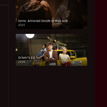
Xeno: Amistad Desde el Más Allá
2025
FULL HD
Driver’s Ed
2026
FULL HD