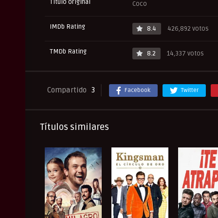
Título original
Coco
IMDb Rating
8.4
426,892 votos
TMDb Rating
8.2
14,337 votos
Compartido
3
Facebook
Twitter
Títulos similares