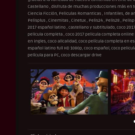
Castellano , disfruta de muchas producciones más en to
Ciencia Ficción, Peliculas Romanticas , Infantiles, de an
Pelisplus , Cinemitas , Cinetux , Pelis24 , Pelis28 , Peli
2017 español latino , castellano y subtitulado, coco 201
pelicula completa , coco 2017 pelicula completa online
en ingles, coco allcalidad, coco película completa en e
español latino full HD 1080p, coco español, coco pelic
película para PC, coco descargar drive