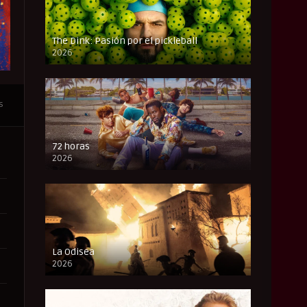
The Dink: Pasión por el pickleball
2026
FULL HD
s
72 horas
2026
FULL HD
La Odisea
2026
CAM