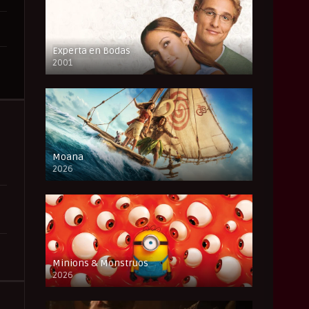
Experta en Bodas
2001
FULL HD
Moana
2026
CAM
Minions & Monstruos
2026
CAM