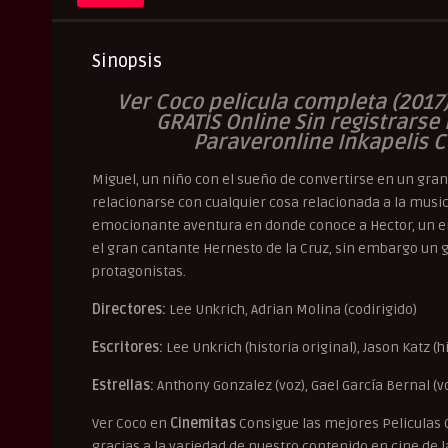
Sinopsis
Ver Coco pelicula completa (2017)
GRATIS Online Sin registrarse
Paraveronline Inkapelis 
Miguel, un niño con el sueño de convertirse en un gran
relacionarse con cualquier cosa relacionada a la musi
emocionante aventura en donde conoce a Hector, un em
el gran cantante Hernesto de la Cruz, sin embargo un 
protagonistas.
Directores:
Lee Unkrich, Adrian Molina (codirigido)
Escritores:
Lee Unkrich (historia original), Jason Katz (hi
Estrellas:
Anthony Gonzalez (voz), Gael García Bernal (vo
Ver Coco en
Cinemitas
Consigue las mejores Peliculas 
gracias a la variedad de nuestro contenido en cine de la 