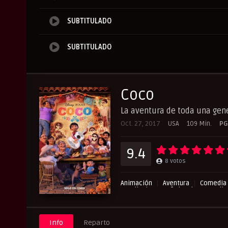
SUBTITULADO
SUBTITULADO
Coco
La aventura de toda una gen
Oct. 27, 2017
USA
109 Min.
PG
9.4
8
votos
Animación
Aventura
Comedia
Peliculas Español Latino
Pelic
Info
Reparto