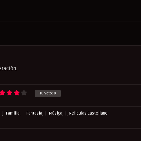
eración.
Tu voto:
0
Familia
Fantasía
Música
Peliculas Castellano
ulas Mas Vistas
Peliculas Subtituladas