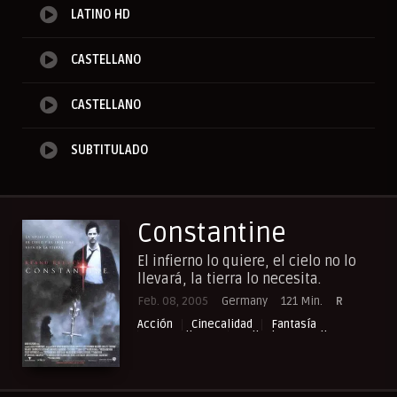
LATINO HD
CASTELLANO
CASTELLANO
SUBTITULADO
Constantine
El infierno lo quiere, el cielo no lo
llevará, la tierra lo necesita.
Feb. 08, 2005
Germany
121 Min.
R
Acción
Cinecalidad
Fantasía
NewPelis org
Peliculas Castellano
Peliculas Español Latino
Peliculas Subtituladas
Peliculasflix
Pelishouse
Pelismart
RepelisHD.TV
Terror
UltraPelisHD