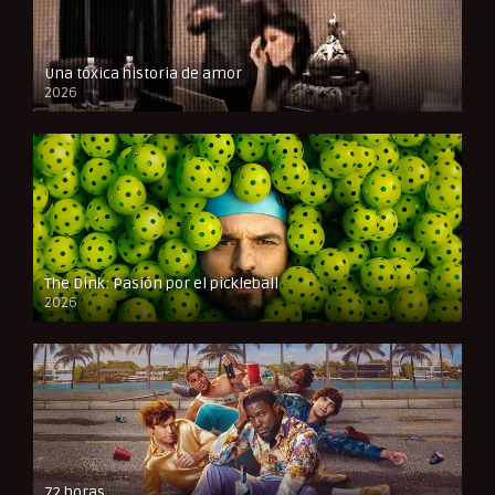
Una tóxica historia de amor
2026
FULL HD
The Dink: Pasión por el pickleball
2026
FULL HD
72 horas