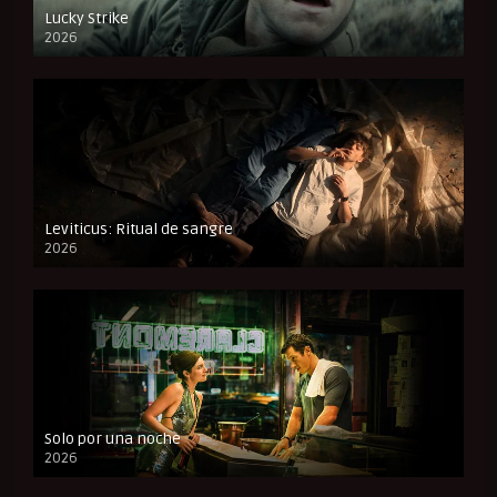
Lucky Strike
2026
FULL HD
Leviticus: Ritual de sangre
2026
FULL HD
Solo por una noche
2026
CAM