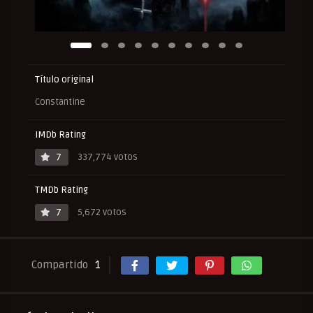
Título original
Constantine
IMDb Rating
7
337,774 votos
TMDb Rating
7
5,672 votos
Compartido
1