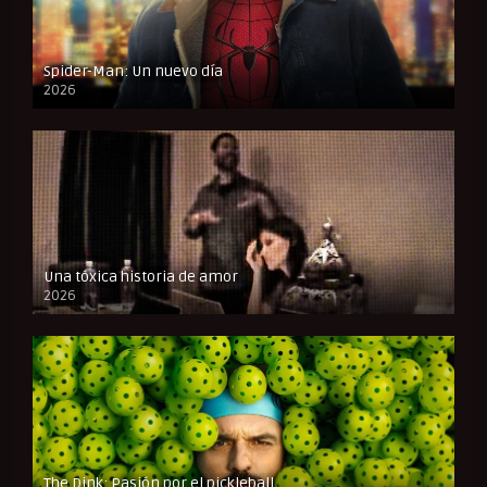
Spider-Man: Un nuevo día
2026
CAM
Una tóxica historia de amor
2026
FULL HD
The Dink: Pasión por el pickleball