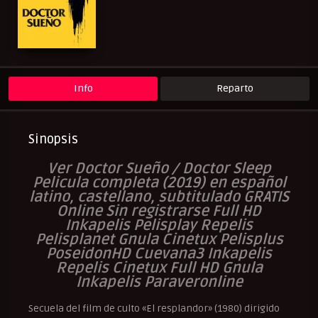
Peliculas Español Latino
Peliculas Subtituladas
Peliculasflix
Pelisflix
Pelishouse
Pelismart
Pelisplay
Pelispop
RepelisHD.TV
Suspense
Terror
UltraPelisHD
Verpeliculasultra
Info
Reparto
Sinopsis
Ver Doctor Sueño / Doctor Sleep
Pelicula completa (2019) en español
latino, castellano, subtitulado GRATIS
Online Sin registrarse Full HD
Inkapelis Pelisplay Repelis
Pelisplanet Gnula Cinetux Pelisplus
PoseidonHD Cuevana3 Inkapelis
Repelis Cinetux Full HD Gnula
Inkapelis Paraveronline
Secuela del film de culto «El resplandor» (1980) dirigido