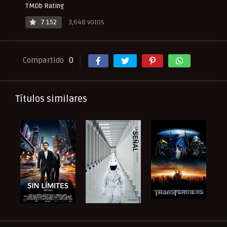
TMDb Rating
7.152
3,648 votos
Compartido
0
Títulos similares