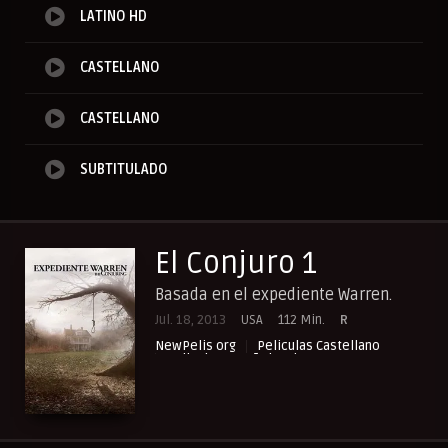
LATINO HD
CASTELLANO
CASTELLANO
SUBTITULADO
El Conjuro 1
Basada en el expediente Warren.
Jul. 18, 2013
USA
112 Min.
R
NewPelis org
Peliculas Castellano
Peliculas Español Latino
Peliculas Subtituladas
Peliculasflix
Pelishouse
Pelismart
RepelisHD.TV
Suspense
Terror
UltraPelisHD