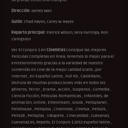
Dirección:
James Wan
Guión:
Chad Hayes, Carey W. Hayes
Reparto principal:
Patrick Wilson, Vera Farmiga, Ron
Livingston
Ver El Conjuro 1 en
Cinemitas
Consigue las mejores
Peliculas Completas en linea, tenemos lo mejor para el
entretenimiento gracias a la variedad de nuestro
contenido en cine de la mejor calidad Gratis , por
Internet , en Español Latino , Full HD , Castellano ,
disfruta de muchas producciones más en todos los
géneros, Terror , Drama , Acción , Suspenso , Comedia ,
Ciencia Ficción, Peliculas Romanticas , Infantiles, de
animación, online; Elitestream , Gnula , Pelisplanet ,
Pelishouse , Pelisplus , Cinemitas , Cinetux , Pelis24 ,
Pelis28 , Pelisplay , Inkapelis , Cinecalidad , Cuevana3,
Cuevana2.es, Repelis, El Conjuro 1 2013 español latino ,