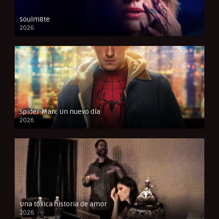
Soulm8te
2026
FULL HD
Spider-Man: Un nuevo día
2026
CAM
Una tóxica historia de amor
2026
FULL HD