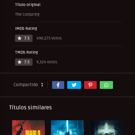
Título original
The Conjuring
IMDb Rating
7.5
490,175 votos
TMDb Rating
7.5
9,324 votos
Compartido
1
Títulos similares