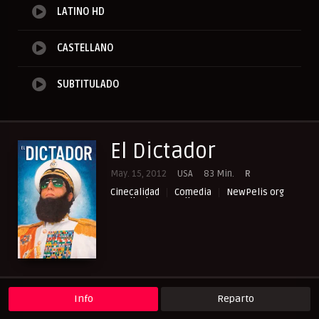
LATINO HD
CASTELLANO
SUBTITULADO
El Dictador
May. 15, 2012
USA
83 Min.
R
Cinecalidad
Comedia
NewPelis org
Peliculas Castellano
Peliculas Español Latino
Peliculas Subtituladas
Peliculasflix
Pelishouse
Pelismart
RepelisHD.TV
UltraPelisHD
Info
Reparto