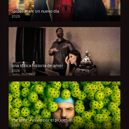
Spider-Man: Un nuevo día
2026
CAM
Una tóxica historia de amor
2026
FULL HD
The Dink: Pasión por el pickleball
2026
FULL HD