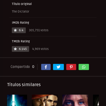
Título original
The Dictator
IMDb Rating
6.4
305,751 votos
TMDb Rating
6.145
4,969 votos
Compartido
0
Títulos similares