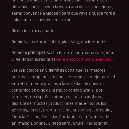
Naciones Unidas en la última década. Tras sufrir un
atentado que le cuesta la vida a uno de sus consejeros,
Tamir convence a Aladeen para que vaya a Nueva York a
solucionar la cuestión en la ONU.
Dirección:
Larry Charles
Guión:
Sacha Baron Cohen, Alec Berg, David Mandel
Reparto principal:
Sacha Baron Cohen, Anna Faris, John
C. Reilly (sin acreditar) |
Ver elenco completo & equipo »
Ver El Dictador en
Cinemitas
Consigue las mejores
Peliculas Completas en linea, tenemos lo mejor para el
entretenimiento gracias a la variedad de nuestro
contenido en cine de la mejor calidad Gratis , por
Internet , en Español Latino , Full HD , Castellano ,
disfruta de muchas producciones más en todos los
géneros, Terror , Drama , Acción , Suspenso , Comedia ,
Ciencia Ficción, Peliculas Romanticas , Infantiles, de
animación, online; Elitestream , Gnula , Pelisplanet ,