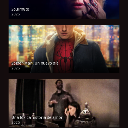
Soulm8te
2026
FULL HD
Spider-Man: Un nuevo día
2026
CAM
Una tóxica historia de amor
2026
FULL HD