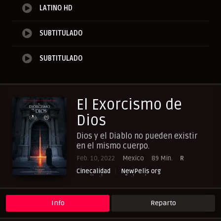
LATINO HD
SUBTITULADO
SUBTITULADO
El Exorcismo de
Dios
Dios y el Diablo no pueden existir
en el mismo cuerpo.
Feb. 10, 2022
Mexico
89 Min.
R
Cinecalidad
NewPelis org
Peliculas Español Latino
Peliculas Subtituladas
Peliculasflix
Pelishouse
Pelismart
RepelisHD.TV
Terror
UltraPelisHD
Info
Reparto