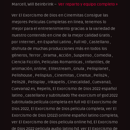
Marcell, Will Beinbrink –
Ver reparto y equipo completo »
Ver El Exorcismo de Dios en Cinemitas Consigue las
mejores Peliculas Completas en linea, tenemos lo
mejor para el entretenimiento gracias a la variedad de
nuestro contenido en cine de la mejor calidad Gratis ,
por Internet , en Español Latino , Full HD , Castellano ,
disfruta de muchas producciones más en todos los
géneros, Terror , Drama , Acción , Suspenso , Comedia ,
Ciencia Ficción, Peliculas Romanticas , Infantiles, de
animación, online; Elitestream , Gnula , Pelisplanet ,
Pelishouse , Pelisplus , Cinemitas , Cinetux , Pelis24 ,
Pelis28 , Pelisplay , Inkapelis , Cinecalidad , Cuevana3,
Cuevana2.es, Repelis, El Exorcismo de Dios 2022 español
latino , castellano y subtitulado The exorcism of god 2022
Subtitulada película completa en full HD El Exorcismo de
Dios 2022, El Exorcismo de Dios pelicula completa, ver El
Exorcismo de Dios (2022) online español latino completa,
ver El Exorcismo de Dios pelicula online hd, El Exorcismo
de Dios 2022 pelicula audio latino hd, ver El Exorcismo de