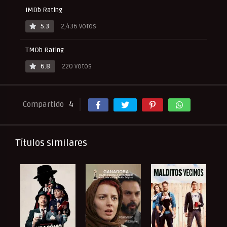
IMDb Rating
5.3
2,436 votos
TMDb Rating
6.8
220 votos
Compartido
4
Títulos similares