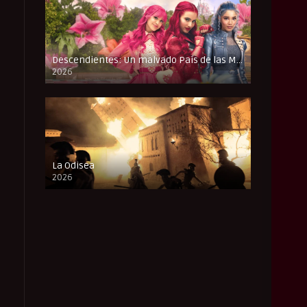
Descendientes: Un malvado País de las Maravillas
2026
FULL HD
La Odisea
2026
CAM