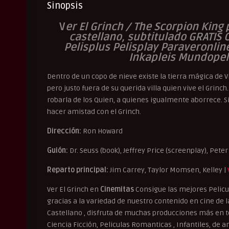
Sinopsis
V
er El Grinch / The Scorpion King
castellano, subtitulado GRATIS O
Pelisplus Pelisplay Paraveronli
Inkapleis Mundopeli
Dentro de un copo de nieve existe la tierra mágica de Vi
pero justo fuera de su querida villa quien vive el Grinc
robarla de los Quien, a quienes igualmente aborrece. 
hacer amistad con el Grinch.
Dirección:
Ron Howard
Guión:
Dr. Seuss (book), Jeffrey Price (screenplay), Pete
Reparto principal:
Jim Carrey, Taylor Momsen, Kelley |
Ver El Grinch en
Cinemitas
Consigue las mejores Pelicu
gracias a la variedad de nuestro contenido en cine de la 
Castellano , disfruta de muchas producciones más en to
Ciencia Ficción, Peliculas Romanticas , Infantiles, de an