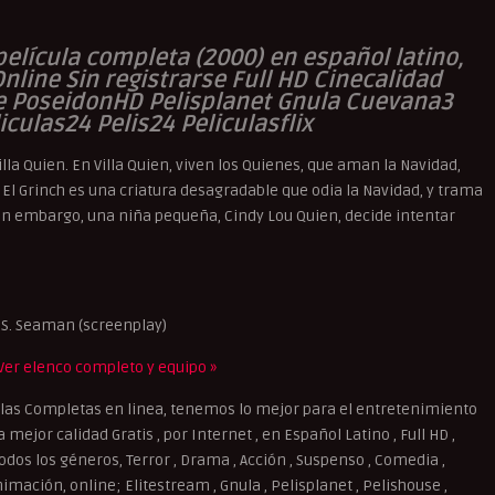
 película completa (2000) en español latino,
nline Sin registrarse Full HD Cinecalidad
ne PoseidonHD Pelisplanet Gnula Cuevana3
culas24 Pelis24 Peliculasflix
lla Quien. En Villa Quien, viven los Quienes, que aman la Navidad,
h. El Grinch es una criatura desagradable que odia la Navidad, y trama
Sin embargo, una niña pequeña, Cindy Lou Quien, decide intentar
r S. Seaman (screenplay)
Ver elenco completo y equipo »
las Completas en linea, tenemos lo mejor para el entretenimiento
mejor calidad Gratis , por Internet , en Español Latino , Full HD ,
dos los géneros, Terror , Drama , Acción , Suspenso , Comedia ,
imación, online; Elitestream , Gnula , Pelisplanet , Pelishouse ,