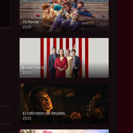
72 horas
2026
FULL HD
Aniversario
2025
FULL HD
El cobrador de deudas
2026
FULL HD