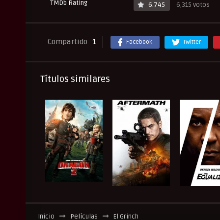
TMDb Rating
6.745
6,315 votos
Compartido
1
Facebook
Twitter
Títulos similares
Inicio
Películas
El Grinch