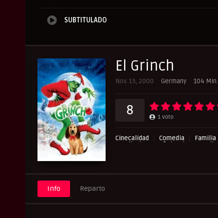
SUBTITULADO
El Grinch
Nov. 15, 2000
Germany
104 Min.
8
1
voto
Cinecalidad
Comedia
Familia
Peliculas Español Latino
Pelic
Pelisplay
Pelispop
Repelis
Info
Reparto