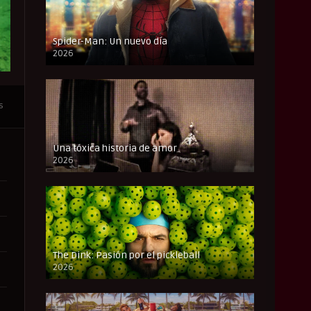
Spider-Man: Un nuevo día
2026
CAM
s
Una tóxica historia de amor
2026
FULL HD
The Dink: Pasión por el pickleball
2026
FULL HD