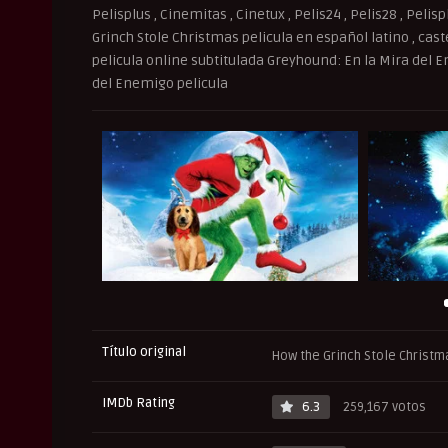
Pelisplus , Cinemitas , Cinetux , Pelis24 , Pelis28 , Peli
Grinch Stole Christmas pelicula en español latino , caste
pelicula online subtitulada Greyhound: En la Mira del En
del Enemigo pelicula
Título original
How the Grinch Stole Christm
IMDb Rating
6.3
259,167 votos