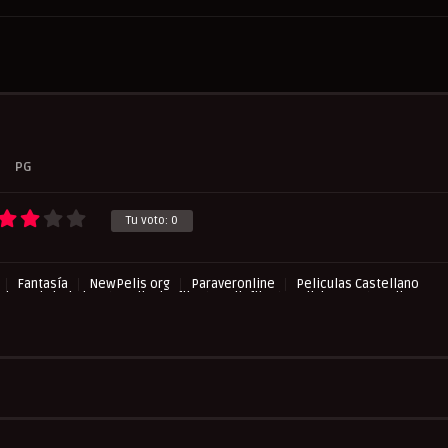
PG
Tu voto:
0
Fantasía
NewPelis org
Paraveronline
Peliculas Castellano
ulas Subtituladas
Peliculasflix
Pelisflix
Pelishouse
Pelismart
HD.TV
UltraPelisHD
Verpeliculasultra