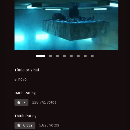
Título original
El hoyo
IMDb Rating
7
228,741 votos
TMDb Rating
6.992
5,825 votos