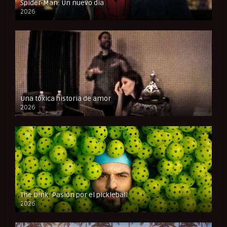
Spider-Man: Un nuevo día
2026
CAM
Una tóxica historia de amor
2026
FULL HD
The Dink: Pasión por el pickleball
2026
FULL HD