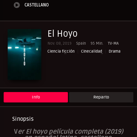
CASTELLANO
El Hoyo
Nov. 08, 2019
Spain
95 Min.
TV-MA
Ciencia ficción
Cinecalidad
Drama
NewPelis org
Paraveronline
Peliculas Castellano
Peliculasflix
Pelisflix
Pelishouse
Pelismart
Pelispop
RepelisHD.TV
Suspense
UltraPelisHD
Verpeliculasultra
Info
Reparto
Sinopsis
V
er El hoyo película completa (2019)