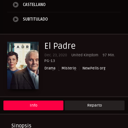
CASTELLANO
SUBTITULADO
El Padre
Dec. 23, 2020
United Kingdom
97 Min.
PG-13
Drama
Misterio
NewPelis org
Peliculas Castellano
Peliculas Español Latino
Peliculas Mas Vistas
Peliculas Subtituladas
Peliculasflix
Pelishouse
Pelismart
RepelisHD.TV
UltraPelisHD
Info
Reparto
Sinopsis