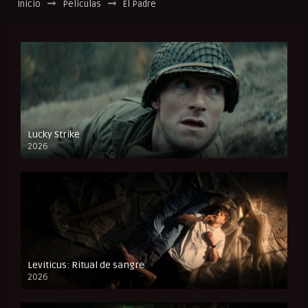
Inicio
Películas
El Padre
Lucky Strike
2026
FULL HD
Leviticus: Ritual de sangre
2026
FULL HD