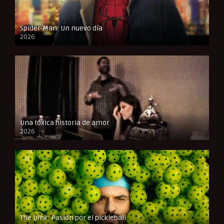
Spider-Man: Un nuevo día
2026
CAM
Una tóxica historia de amor
2026
FULL HD
The Dink: Pasión por el pickleball