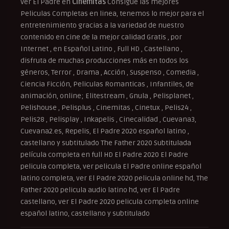
Ver El Padre en
Cinemitas
Consigue las mejores
Peliculas Completas en linea, tenemos lo mejor para el
entretenimiento gracias a la variedad de nuestro
contenido en cine de la mejor calidad Gratis , por
Internet , en Español Latino , Full HD , Castellano ,
disfruta de muchas producciones más en todos los
géneros, Terror , Drama , Acción , Suspenso , Comedia ,
Ciencia Ficción, Peliculas Romanticas , Infantiles, de
animación, online; Elitestream , Gnula , Pelisplanet ,
Pelishouse , Pelisplus , Cinemitas , Cinetux , Pelis24 ,
Pelis28 , Pelisplay , Inkapelis , Cinecalidad , Cuevana3,
Cuevana2.es, Repelis, El Padre 2020 español latino ,
castellano y subtitulado The Father 2020 Subtitulada
película completa en full HD El Padre 2020 El Padre
pelicula completa, ver pelicula El Padre online español
latino completa, ver El Padre 2020 pelicula online hd, The
Father 2020 pelicula audio latino hd, ver El Padre
castellano, ver El Padre 2020 pelicula completa online
español latino, castellano y subtitulado