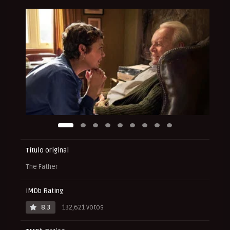
Título original
The Father
IMDb Rating
8.3
132,621 votos