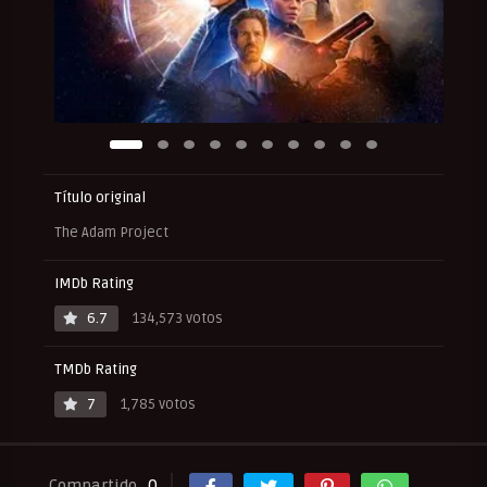
Título original
The Adam Project
IMDb Rating
6.7
134,573 votos
TMDb Rating
7
1,785 votos
Compartido
0