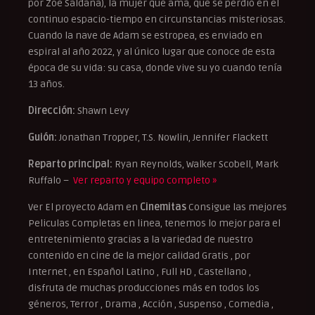
por Zoe Saldana), la mujer que ama, que se perdió en el
continuo espacio-tiempo en circunstancias misteriosas.
Cuando la nave de Adam se estropea, es enviado en
espiral al año 2022, y al único lugar que conoce de esta
época de su vida: su casa, donde vive su yo cuando tenía
13 años.
Dirección:
Shawn Levy
Guión:
Jonathan Tropper, T.S. Nowlin, Jennifer Flackett
Reparto principal:
Ryan Reynolds, Walker Scobell, Mark
Ruffalo –
Ver reparto y equipo completo »
Ver El proyecto Adam en
Cinemitas
Consigue las mejores
Peliculas Completas en linea, tenemos lo mejor para el
entretenimiento gracias a la variedad de nuestro
contenido en cine de la mejor calidad Gratis , por
Internet , en Español Latino , Full HD , Castellano ,
disfruta de muchas producciones más en todos los
géneros, Terror , Drama , Acción , Suspenso , Comedia ,