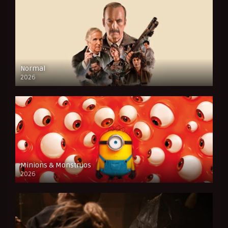
Normal
2026
FULL HD
Minions & Monstruos
2026
CAM