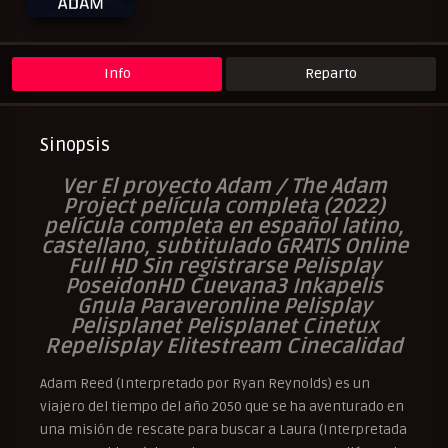
Peliculas Español Latino
Peliculas Mas Vistas
Peliculas Subtituladas
Peliculasflix
Pelishouse
Pelismart
RepelisHD.TV
UltraPelisHD
Info
Reparto
Sinopsis
Ver El proyecto Adam / The Adam
Project película completa (2022)
película completa en español latino,
castellano, subtitulado GRATIS Online
Full HD Sin registrarse Pelisplay
PoseidonHD Cuevana3 Inkapelis
Gnula Paraveronline Pelisplay
Pelisplanet Pelisplanet Cinetux
Repelisplay Elitestream Cinecalidad
Adam Reed (Interpretado por Ryan Reynolds) es un
viajero del tiempo del año 2050 que se ha aventurado en
una misión de rescate para buscar a Laura (Interpretada