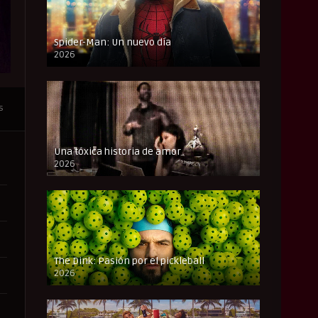
Spider-Man: Un nuevo día
2026
CAM
s
Una tóxica historia de amor
2026
FULL HD
The Dink: Pasión por el pickleball
2026
FULL HD