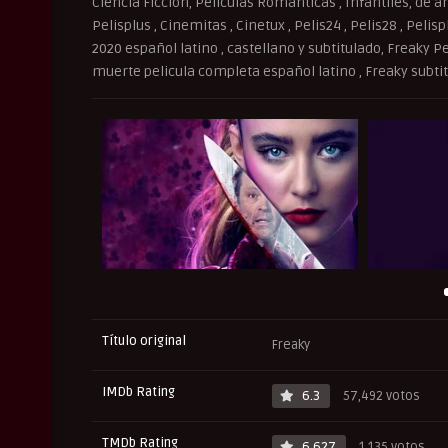
Ciencia Ficción, Peliculas Romanticas , Infantiles, de an
Pelisplus , Cinemitas , Cinetux , Pelis24 , Pelis28 , Peli
2020 español latino , castellano y subtitulado, Freaky P
muerte pelicula completa español latino , Freaky subtit
Título original
Freaky
IMDb Rating
6.3
57,492 votos
TMDb Rating
6.627
1,135 votos