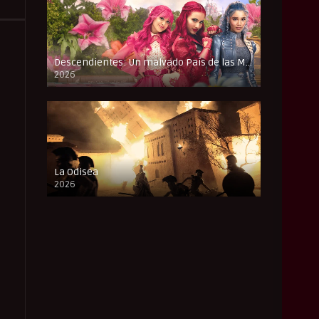
Descendientes: Un malvado País de las Maravillas
2026
FULL HD
La Odisea
2026
CAM