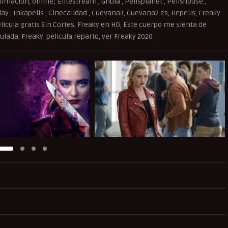
imación, online; Elitestream , Gnula , Pelisplanet , Pelishouse ,
splay , Inkapelis , Cinecalidad , Cuevana3, Cuevana2.es, Repelis, Freaky
elicula gratis Sin Cortes, Freaky en HD, Este cuerpo me sienta de
ulada, Freaky pelicula reparto, ver Freaky 2020