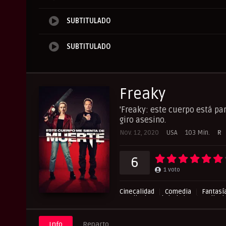
SUBTITULADO
SUBTITULADO
Freaky
'Freaky: este cuerpo está pa
giro asesino.
Nov. 12, 2020
USA
103 Min.
R
6
1
voto
Cinecalidad
Comedia
Fantasí
Peliculas Subtituladas
Pelicul
Info
Reparto