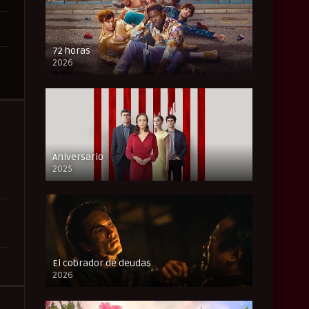
72 horas
2026
FULL HD
Aniversario
2025
FULL HD
El cobrador de deudas
2026
FULL HD