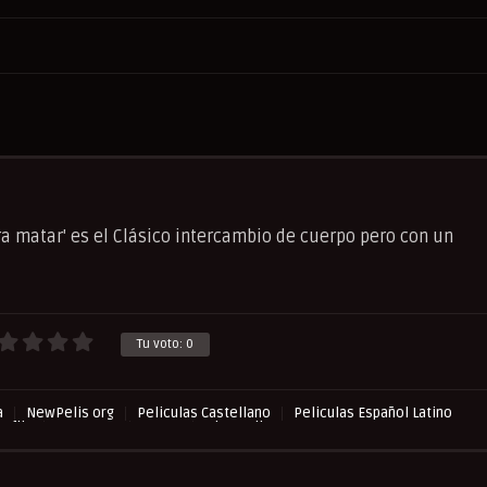
ra matar' es el Clásico intercambio de cuerpo pero con un
Tu voto:
0
a
NewPelis org
Peliculas Castellano
Peliculas Español Latino
asflix
Suspense
Terror
UltraPelisHD