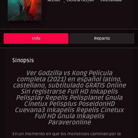
Acción
Ciencia ficción
Cinecalidad
Fantasía
NewPelis org
Peliculas Castellano
Peliculas Español Latino
Peliculas Subtituladas
Peliculasflix
Pelishouse
Pelismart
RepelisHD.TV
UltraPelisHD
Info
Reparto
Sinopsis
Ver Godzilla vs Kong Pelicula
completa (2021) en español latino,
castellano, subtitulado GRATIS Online
Sin registrarse Full HD Inkapelis
Pelisplay Repelis Pelisplanet Gnula
Cinetux Pelisplus PoseidonHD
Cuevana3 Inkapelis Repelis Cinetux
Full HD Gnula Inkapelis
Paraveronline
En un momento en que los monstruos caminan por la