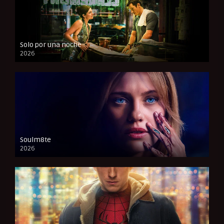
Solo por una noche
2026
CAM
Soulm8te
2026
FULL HD