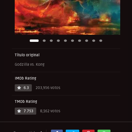
Título original
Godzilla vs. Kong
IMDb Rating
6.3
203,956 votos
TMDb Rating
7.753
8,162 votos