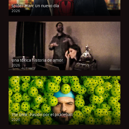
Spider-Man: Un nuevo día
2026
CAM
Una tóxica historia de amor
2026
FULL HD
The Dink: Pasión por el pickleball
2026
FULL HD