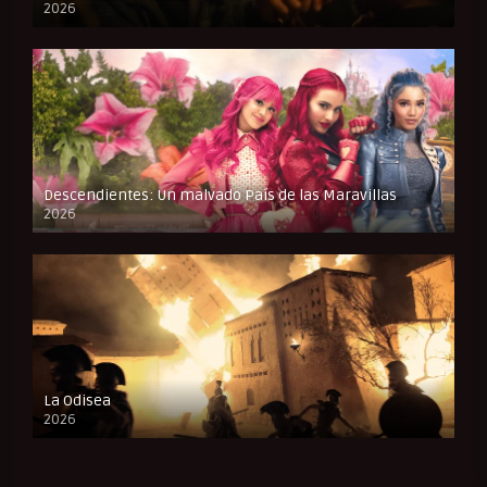
2026
FULL HD
Descendientes: Un malvado País de las Maravillas
2026
FULL HD
La Odisea
2026
CAM