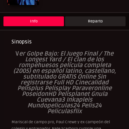
Peliculas Español Latino
Peliculas Subtituladas
Peliculasflix
Pelisflix
Pelishouse
Pelismart
Pelisplay
Pelispop
RepelisHD.TV
UltraPelisHD
Verpeliculasultra
Info
Reparto
Sinopsis
V
er Golpe Bajo: El Juego Final / The
Longest Yard / El clan de los
rompehuesos película completa
(2005) en español latino, castellano,
subtitulado GRATIS Online Sin
registrarse Full HD Cinecalidad
Pelisplus Pelisplay Paraveronline
PoseidonHD Pelisplanet Gnula
Cuevana3 Inkapleis
Mundopeliculas24 Pelis24
Peliculasflix
Mariscal de campo pro, Paul Crewe y ex campeón del
colegio y entrenador, Nate Scarboro cumple una