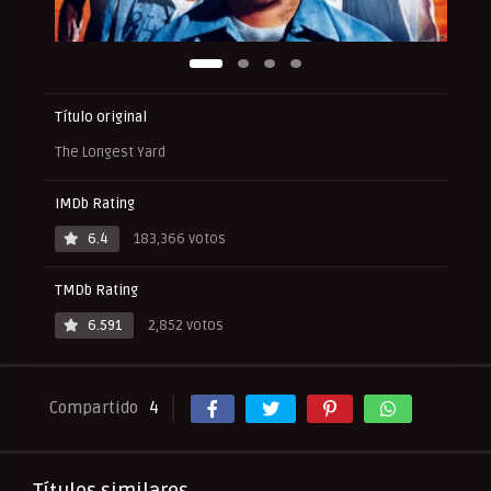
Título original
The Longest Yard
IMDb Rating
6.4
183,366 votos
TMDb Rating
6.591
2,852 votos
Compartido
4