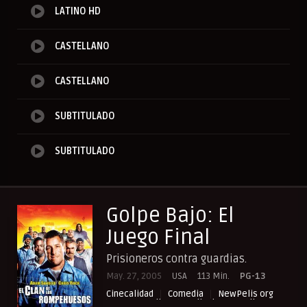
LATINO HD
CASTELLANO
CASTELLANO
SUBTITULADO
SUBTITULADO
Golpe Bajo: El
Juego Final
Prisioneros contra guardias.
May. 27, 2005
USA
113 Min.
PG-13
Cinecalidad
Comedia
NewPelis org
Paraveronline
Peliculas Castellano