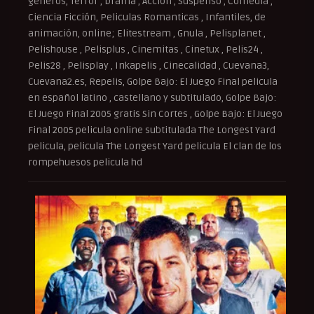
géneros, Terror , Drama , Acción , Suspenso , Comedia ,
Ciencia Ficción, Peliculas Romanticas , Infantiles, de
animación, online; Elitestream , Gnula , Pelisplanet ,
Pelishouse , Pelisplus , Cinemitas , Cinetux , Pelis24 ,
Pelis28 , Pelisplay , Inkapelis , Cinecalidad , Cuevana3,
Cuevana2.es, Repelis, Golpe Bajo: El Juego Final pelicula
en español latino , castellano y subtitulado, Golpe Bajo:
El Juego Final 2005 gratis Sin Cortes , Golpe Bajo: El Juego
Final 2005 pelicula online subtitulada The Longest Yard
pelicula, pelicula The Longest Yard pelicula El clan de los
rompehuesos pelicula hd