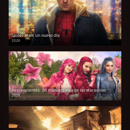
Spider-Man: Un nuevo día
2026
CAM
Descendientes: Un malvado País de las Maravillas
2026
FULL HD