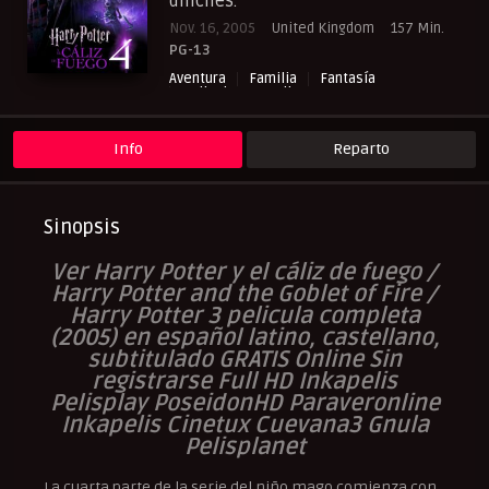
difíciles.
Nov. 16, 2005
United Kingdom
157 Min.
PG-13
Aventura
Familia
Fantasía
Peliculas Castellano
Peliculas Español Latino
Peliculas Subtituladas
RepelisHD.TV
Info
Reparto
Sinopsis
Ver Harry Potter y el cáliz de fuego /
Harry Potter and the Goblet of Fire /
Harry Potter 3
pelicula
completa
(2005) en español latino, castellano,
subtitulado GRATIS Online Sin
registrarse Full HD Inkapelis
Pelisplay PoseidonHD Paraveronline
Inkapelis Cinetux Cuevana3 Gnula
Pelisplanet
La cuarta parte de la serie del niño mago comienza con