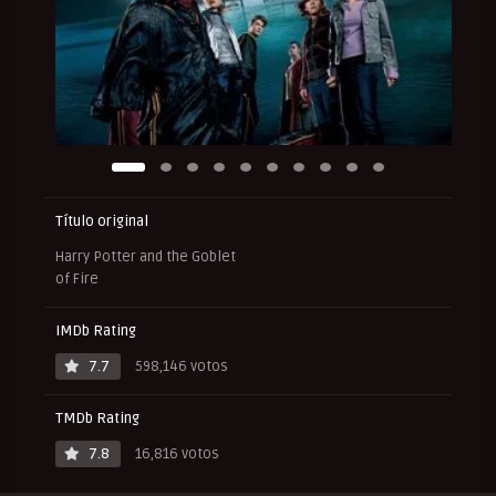
Título original
Harry Potter and the Goblet
of Fire
IMDb Rating
7.7
598,146 votos
TMDb Rating
7.8
16,816 votos