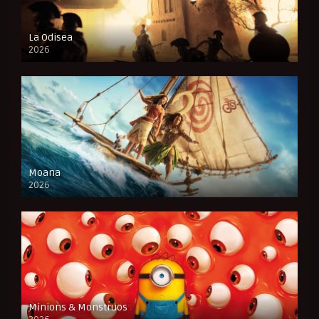
La Odisea
2026
CAM
Moana
2026
CAM
Minions & Monstruos