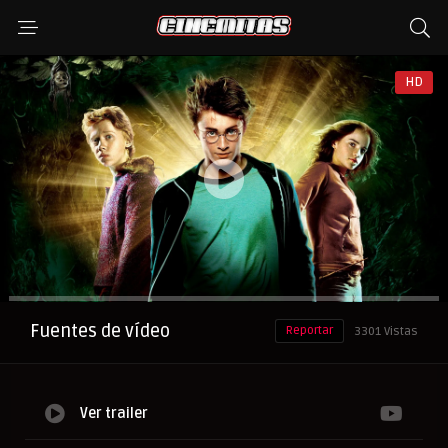
HD
Anuncio
Fuentes de vídeo
Reportar
3301 Vistas
Ver trailer