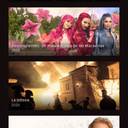
Descendientes: Un malvado País de las Maravillas
2026
FULL HD
La Odisea
2026
CAM