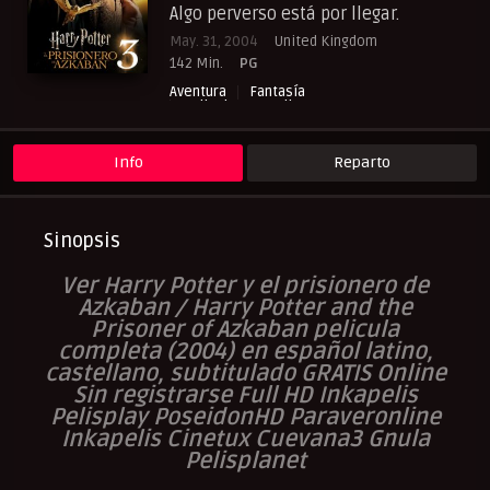
Algo perverso está por llegar.
May. 31, 2004
United Kingdom
142 Min.
PG
Aventura
Fantasía
Peliculas Castellano
Peliculas Español Latino
Peliculas Subtituladas
RepelisHD.TV
Info
Reparto
Sinopsis
Ver Harry Potter y el prisionero de
Azkaban / Harry Potter and the
Prisoner of Azkaban
pelicula
completa (2004) en español latino,
castellano, subtitulado GRATIS Online
Sin registrarse Full HD Inkapelis
Pelisplay PoseidonHD Paraveronline
Inkapelis Cinetux Cuevana3 Gnula
Pelisplanet