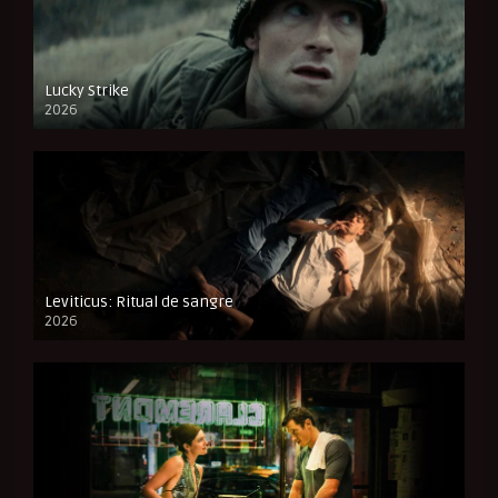
Lucky Strike
2026
FULL HD
Leviticus: Ritual de sangre
2026
FULL HD