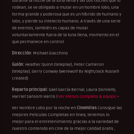
Durante la noche de la luna llena y las dos noches que lo
rodean, se ve obligado a mutar en un hombre lobo, una
forma grande y poderosa que es un híbrido de humano y
lobo, y pierde su intelecto humano. A través de una serie
de eventos, también es capaz de mutar
voluntariamente fuera de la luna llena, momento en el
que permanece en control.
Dirección:
Michael Giacchino
Guión:
Heather Quinn (teleplay), Peter Cameron
(teleplay), Gerry Conway (Werewolf By Night/Jack Russell
created)
Reparto principal:
Gael García Bernal, Laura Donnelly,
Harriet Sansom Harris |
Ver elenco completo & equipo »
Ver Hombre Lobo por la noche en
Cinemitas
Consigue las
mejores Peliculas Completas en linea, tenemos lo
mejor para el entretenimiento gracias a la variedad de
nuestro contenido en cine de la mejor calidad Gratis ,