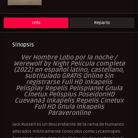
Peliculas Subtituladas
Peliculasflix
Pelishouse
Pelismart
RepelisHD.TV
Terror
UltraPelisHD
Western
Info
Reparto
Sinopsis
Ver Hombre Lobo por la noche /
Werewolf by Night Pelicula completa
(2022) en español latino, castellano,
subtitulado GRATIS Online Sin
registrarse Full HD Inkapelis
Pelisplay Repelis Pelisplanet Gnula
Cinetux Pelisplus PoseidonHD
Cuevana3 Inkapelis Repelis Cinetux
Full HD Gnula Inkapelis
Paraveronline
Jack Russell es un descendiente de la rama de humanos
alterados místicamente conocidos como Lycantropes.