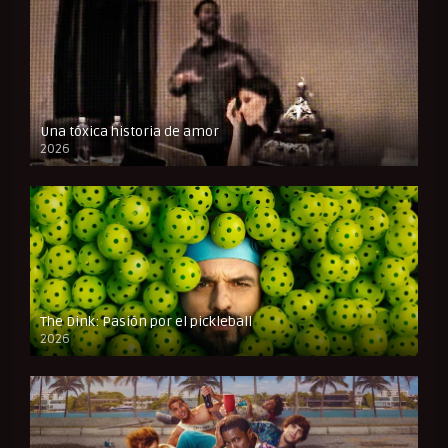
Una tóxica historia de amor
2026
FULL HD
The Dink: Pasión por el pickleball
2026
FULL HD