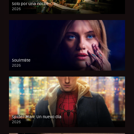
Solo por una noche
2026
CAM
Soulm8te
2026
FULL HD
Spider-Man: Un nuevo día
2026
CAM