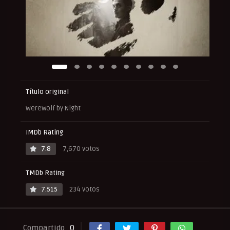
Título original
Werewolf by Night
IMDb Rating
7.8
7,670 votos
TMDb Rating
7.515
234 votos
Compartido
0