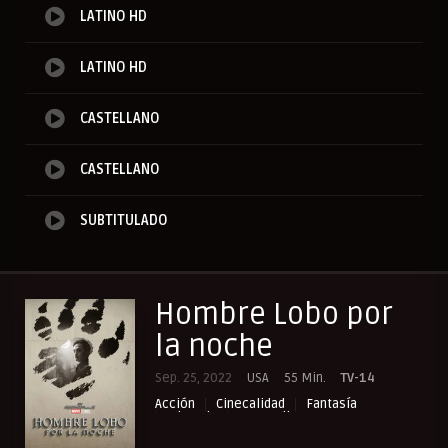
LATINO HD
LATINO HD
CASTELLANO
CASTELLANO
SUBTITULADO
Hombre Lobo por
la noche
Sep. 25, 2022
USA
55 Min.
TV-14
Acción
Cinecalidad
Fantasía
Misterio
NewPelis org
Peliculas Castellano
Peliculas Español Latino