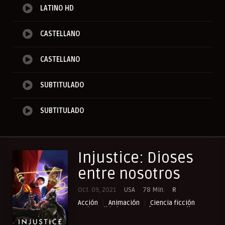
LATINO HD
CASTELLANO
CASTELLANO
SUBTITULADO
SUBTITULADO
Injustice: Dioses
entre nosotros
Oct. 09, 2021
USA
78 Min.
R
Acción
Animación
Ciencia ficción
Cinecalidad
Fantasía
NewPelis org
Paraveronline
Peliculas Castellano
Peliculas Español Latino