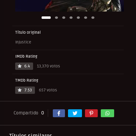
Título original
Injustice
IMDb Rating
6.4
13,370 votos
TMDb Rating
7.53
657 votos
Compartido
0