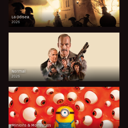
La Odisea
2026
CAM
Normal
2026
FULL HD
Minions & Monstruos