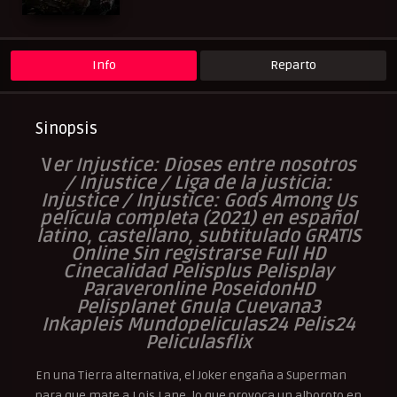
Peliculas Subtituladas
Peliculasflix
Pelisflix
Pelishouse
Pelismart
Pelisplay
Pelispop
RepelisHD.TV
UltraPelisHD
Verpeliculasultra
Info
Reparto
Sinopsis
V
er Injustice: Dioses entre nosotros
/ Injustice / Liga de la justicia:
Injustice / Injustice: Gods Among Us
película completa (2021) en español
latino, castellano, subtitulado GRATIS
Online Sin registrarse Full HD
Cinecalidad Pelisplus Pelisplay
Paraveronline PoseidonHD
Pelisplanet Gnula Cuevana3
Inkapleis Mundopeliculas24 Pelis24
Peliculasflix
En una Tierra alternativa, el Joker engaña a Superman
para que mate a Lois Lane, lo que provoca un alboroto en