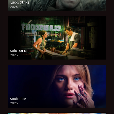
Lucky Strike
2026
FULL HD
Solo por una noche
2026
CAM
Soulm8te
2026
FULL HD