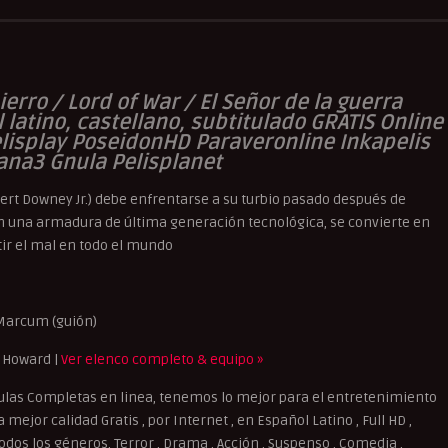
erro / Lord of War / El Señor de la guerra
latino, castellano, subtitulado GRATIS Online
Pelisplay PoseidonHD Paraveronline Inkapelis
ana3 Gnula Pelisplanet
ert Downey Jr.) debe enfrentarse a su turbio pasado después de
on una armadura de última generación tecnológica, se convierte en
tir el mal en todo el mundo
 Marcum (guión)
e Howard |
Ver elenco completo & equipo »
ulas Completas en linea, tenemos lo mejor para el entretenimiento
mejor calidad Gratis , por Internet , en Español Latino , Full HD ,
dos los géneros, Terror , Drama , Acción , Suspenso , Comedia ,