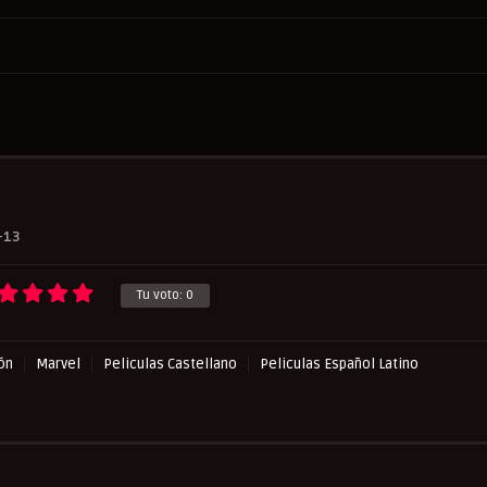
-13
Tu voto:
0
ión
Marvel
Peliculas Castellano
Peliculas Español Latino