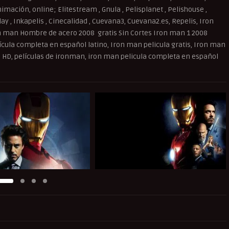
imación, online; Elitestream , Gnula , Pelisplanet , Pelishouse ,
splay , Inkapelis , Cinecalidad , Cuevana3, Cuevana2.es, Repelis, Iron
ron man Hombre de acero 2008 gratis Sin Cortes Iron man 1 2008
lícula completa en español latino, Iron man pelicula gratis, Iron man
en HD, películas de ironman, iron man pelicula completa en español