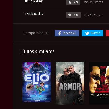
IMDb Rating
7.9
995,955 votos
TMDb Rating
7.6
21,764 votos
Compartido
1
Facebook
Twitter
Títulos similares