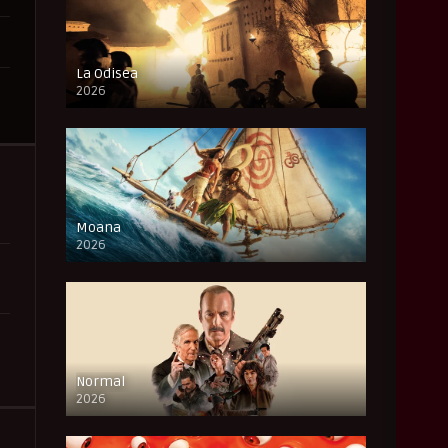
La Odisea
2026
CAM
Moana
2026
CAM
Normal
2026
FULL HD