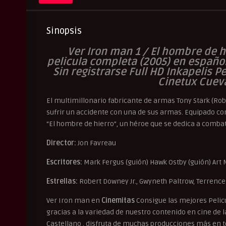
Sinopsis
Ver Iron man 1 / El hombre de hi
pelicula completa (2005) en español 
Sin registrarse Full HD Inkapelis 
Cinetux Cuev
El multimillonario fabricante de armas Tony Stark (Rob
sufrir un accidente con una de sus armas. Equipado c
“El hombre de hierro”, un héroe que se dedica a comba
Director:
Jon Favreau
Escritores:
Mark Fergus (guión) Hawk Ostby (guión) Art
Estrellas:
Robert Downey Jr., Gwyneth Paltrow, Terrenc
Ver Iron man en
Cinemitas
Consigue las mejores Pelic
gracias a la variedad de nuestro contenido en cine de la 
Castellano , disfruta de muchas producciones más en to