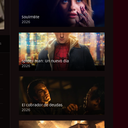
Soulm8te
2026
FULL HD
s
Spider-Man: Un nuevo día
2026
CAM
El cobrador de deudas
2026
FULL HD