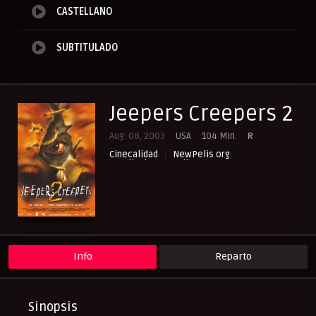
CASTELLANO
SUBTITULADO
Jeepers Creepers 2
Aug. 08, 2003
USA
104 Min.
R
Cinecalidad
NewPelis org
Peliculas Castellano
Peliculas Español Latino
Peliculas Subtituladas
Peliculasflix
Pelishouse
Pelismart
RepelisHD.TV
Terror
UltraPelisHD
Info
Reparto
Sinopsis