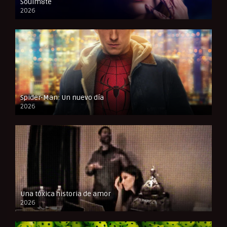
Soulm8te
2026
FULL HD
Spider-Man: Un nuevo día
2026
CAM
Una tóxica historia de amor
2026
FULL HD