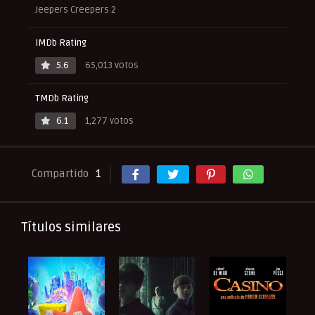
Jeepers Creepers 2
IMDb Rating
5.6
65,013 votos
TMDb Rating
6.1
1,277 votos
Compartido
1
Títulos similares