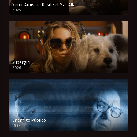
Xeno: Amistad Desde el Más Allá
2025
FULL HD
Supergirl
2026
FULL HD
Enemigo Público
1998
FULL HD