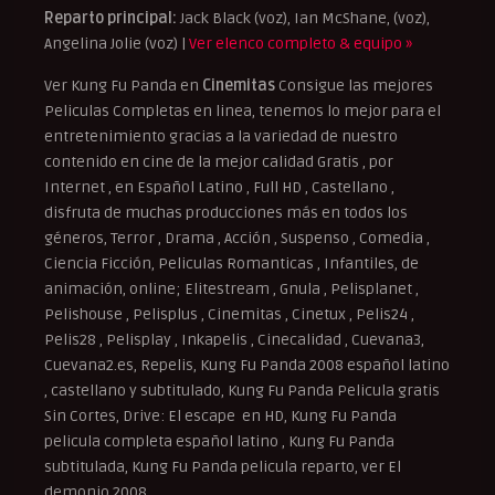
Reparto principal:
Jack Black (voz), Ian McShane, (voz),
Angelina Jolie (voz) |
Ver elenco completo & equipo »
Ver Kung Fu Panda en
Cinemitas
Consigue las mejores
Peliculas Completas en linea, tenemos lo mejor para el
entretenimiento gracias a la variedad de nuestro
contenido en cine de la mejor calidad Gratis , por
Internet , en Español Latino , Full HD , Castellano ,
disfruta de muchas producciones más en todos los
géneros, Terror , Drama , Acción , Suspenso , Comedia ,
Ciencia Ficción, Peliculas Romanticas , Infantiles, de
animación, online; Elitestream , Gnula , Pelisplanet ,
Pelishouse , Pelisplus , Cinemitas , Cinetux , Pelis24 ,
Pelis28 , Pelisplay , Inkapelis , Cinecalidad , Cuevana3,
Cuevana2.es, Repelis, Kung Fu Panda 2008 español latino
, castellano y subtitulado, Kung Fu Panda Pelicula gratis
Sin Cortes, Drive: El escape en HD, Kung Fu Panda
pelicula completa español latino , Kung Fu Panda
subtitulada, Kung Fu Panda pelicula reparto, ver El
demonio 2008