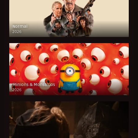
Normal
2026
FULL HD
Minions & Monstruos
2026
CAM