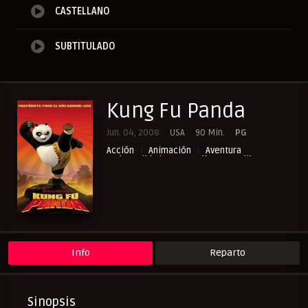
CASTELLANO
SUBTITULADO
Kung Fu Panda
Jun. 04, 2008
USA
90 Min.
PG
Acción
Animación
Aventura
Cinecalidad
Comedia
Familia
NewPelis org
Peliculas Castellano
Peliculas Español Latino
Peliculas Subtituladas
Peliculasflix
Pelishouse
Pelismart
RepelisHD.TV
Western
Info
Reparto
Sinopsis