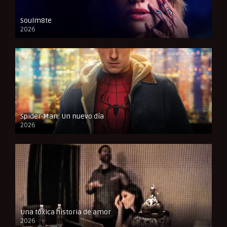
Soulm8te
2026
FULL HD
Spider-Man: Un nuevo día
2026
CAM
Una tóxica historia de amor
2026
FULL HD