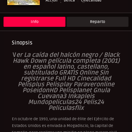
Acción
Bélica
Cinecalidad
Historia
NewPelis org
Paraveronline
Peliculas Castellano
Peliculas Español Latino
Peliculas Subtituladas
Peliculasflix
Pelisflix
Pelishouse
Pelismart
Info
Reparto
Pelisplay
Pelispop
RepelisHD.TV
UltraPelisHD
Verpeliculasultra
Sinopsis
V
er La caída del halcón negro / Black
Hawk Down película completa (2001)
en español latino, castellano,
subtitulado GRATIS Online Sin
registrarse Full HD Cinecalidad
Pelisplus Pelisplay Paraveronline
PoseidonHD Pelisplanet Gnula
Cuevana3 Inkapleis
Mundopeliculas24 Pelis24
Peliculasflix
En octubre de 1993, una unidad de élite del Ejército de
Estados Unidos es enviada a Mogadiscio, la capital de