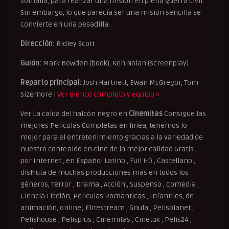
Somalia, para realizar una misión en plena guerra civil.
Sin embargo, lo que parecía ser una misión sencilla se
convierte en una pesadilla.
Dirección:
Ridley Scott
Guión:
Mark Bowden (book), Ken Nolan (screenplay)
Reparto principal:
Josh Hartnett, Ewan McGregor, Tom
Sizemore |
Ver elenco completo y equipo »
Ver La caída del halcón negro en
Cinemitas
Consigue las
mejores Peliculas Completas en linea, tenemos lo
mejor para el entretenimiento gracias a la variedad de
nuestro contenido en cine de la mejor calidad Gratis ,
por Internet , en Español Latino , Full HD , Castellano ,
disfruta de muchas producciones más en todos los
géneros, Terror , Drama , Acción , Suspenso , Comedia ,
Ciencia Ficción, Peliculas Romanticas , Infantiles, de
animación, online; Elitestream , Gnula , Pelisplanet ,
Pelishouse , Pelisplus , Cinemitas , Cinetux , Pelis24 ,