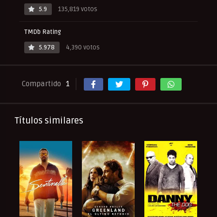
5.9
135,819 votos
TMDb Rating
5.978
4,390 votos
Compartido
1
Títulos similares