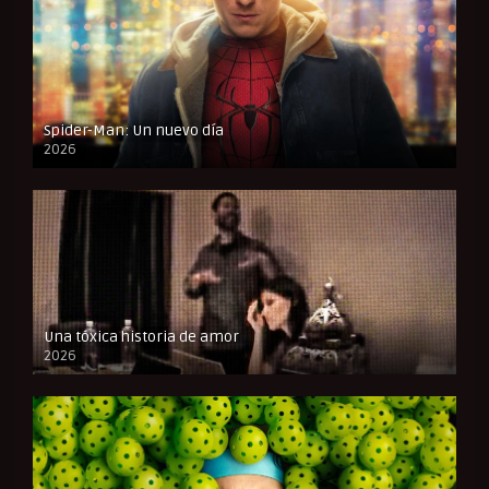
Spider-Man: Un nuevo día
2026
CAM
Una tóxica historia de amor
2026
FULL HD