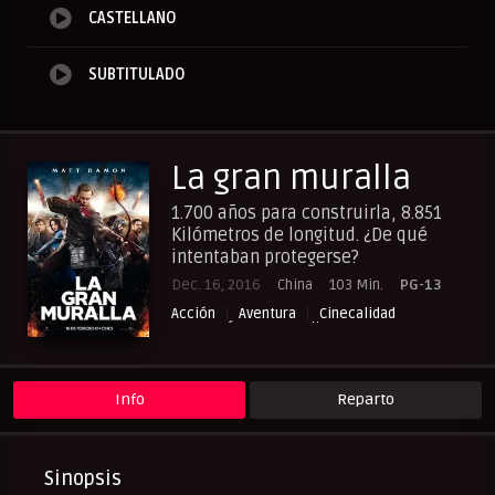
CASTELLANO
SUBTITULADO
La gran muralla
1.700 años para construirla, 8.851
Kilómetros de longitud. ¿De qué
intentaban protegerse?
Dec. 16, 2016
China
103 Min.
PG-13
Acción
Aventura
Cinecalidad
Fantasía
NewPelis org
Peliculas Castellano
Peliculas Español Latino
Peliculas Subtituladas
Peliculasflix
Pelishouse
Pelismart
Info
Reparto
RepelisHD.TV
UltraPelisHD
Sinopsis