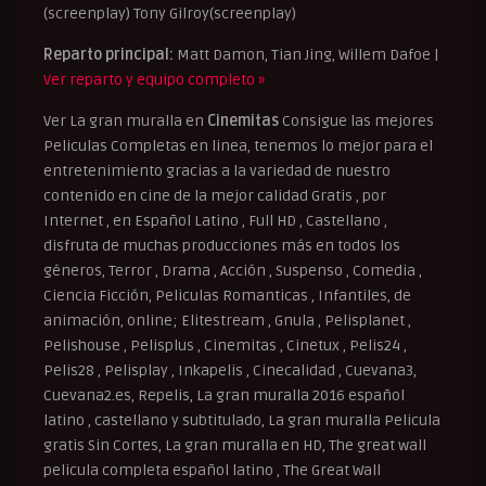
(screenplay) Tony Gilroy(screenplay)
Reparto principal:
Matt Damon, Tian Jing, Willem Dafoe |
Ver reparto y equipo completo »
Ver La gran muralla en
Cinemitas
Consigue las mejores
Peliculas Completas en linea, tenemos lo mejor para el
entretenimiento gracias a la variedad de nuestro
contenido en cine de la mejor calidad Gratis , por
Internet , en Español Latino , Full HD , Castellano ,
disfruta de muchas producciones más en todos los
géneros, Terror , Drama , Acción , Suspenso , Comedia ,
Ciencia Ficción, Peliculas Romanticas , Infantiles, de
animación, online; Elitestream , Gnula , Pelisplanet ,
Pelishouse , Pelisplus , Cinemitas , Cinetux , Pelis24 ,
Pelis28 , Pelisplay , Inkapelis , Cinecalidad , Cuevana3,
Cuevana2.es, Repelis, La gran muralla 2016 español
latino , castellano y subtitulado, La gran muralla Pelicula
gratis Sin Cortes, La gran muralla en HD, The great wall
pelicula completa español latino , The Great Wall