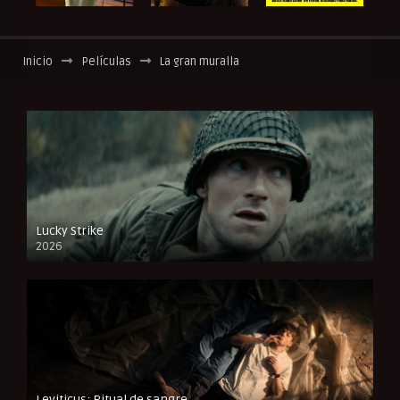
Inicio
Películas
La gran muralla
Lucky Strike
2026
FULL HD
Leviticus: Ritual de sangre