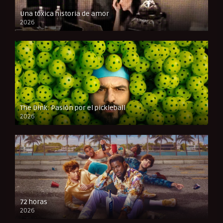
Una tóxica historia de amor
2026
FULL HD
The Dink: Pasión por el pickleball
2026
FULL HD
72 horas
2026
FULL HD