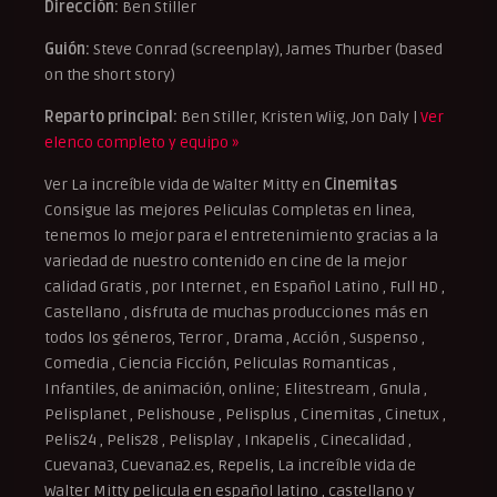
Dirección:
Ben Stiller
Guión:
Steve Conrad (screenplay), James Thurber (based
on the short story)
Reparto principal:
Ben Stiller, Kristen Wiig, Jon Daly |
Ver
elenco completo y equipo »
Ver La increíble vida de Walter Mitty en
Cinemitas
Consigue las mejores Peliculas Completas en linea,
tenemos lo mejor para el entretenimiento gracias a la
variedad de nuestro contenido en cine de la mejor
calidad Gratis , por Internet , en Español Latino , Full HD ,
Castellano , disfruta de muchas producciones más en
todos los géneros, Terror , Drama , Acción , Suspenso ,
Comedia , Ciencia Ficción, Peliculas Romanticas ,
Infantiles, de animación, online; Elitestream , Gnula ,
Pelisplanet , Pelishouse , Pelisplus , Cinemitas , Cinetux ,
Pelis24 , Pelis28 , Pelisplay , Inkapelis , Cinecalidad ,
Cuevana3, Cuevana2.es, Repelis, La increíble vida de
Walter Mitty pelicula en español latino , castellano y