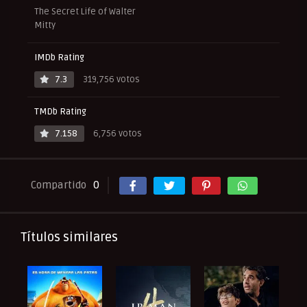
The Secret Life of Walter
Mitty
IMDb Rating
7.3
319,756 votos
TMDb Rating
7.158
6,756 votos
Compartido
0
Títulos similares