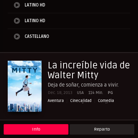
LATINO HD
LATINO HD
CASTELLANO
La increíble vida de
Walter Mitty
Deja de soñar, comienza a vivir.
Dec. 18, 2013
USA
114 Min.
PG
Aventura
Cinecalidad
Comedia
Drama
Fantasía
NewPelis org
Paraveronline
Peliculas Castellano
Peliculas Español Latino
Peliculasflix
Pelisflix
Pelishouse
Pelismart
Pelisplay
Pelispop
RepelisHD.TV
UltraPelisHD
Verpeliculasultra
Info
Reparto