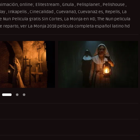
imación, online; Elitestream , Gnula , Pelisplanet , Pelishouse ,
splay , Inkapelis , Cinecalidad , Cuevana3, Cuevana2.es, Repelis, La
e Nun Pelicula gratis Sin Cortes, La Monja en HD, The Nun pelicula
ve reparto, ver La Monja 2018 pelicula completa español latino hd