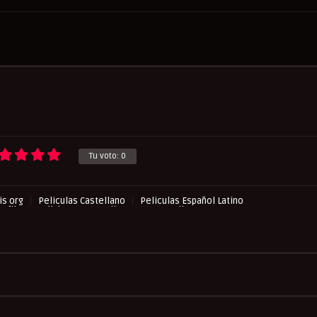
Tu voto:
0
s org
Peliculas Castellano
Peliculas Español Latino
asflix
Pelishouse
Pelismart
RepelisHD.TV
Suspense
Terror