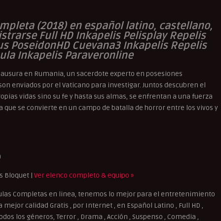
mpleta (2018) en español latino, castellano,
strarse Full HD Inkapelis Pelisplay Repelis
lus PoseidonHD Cuevana3 Inkapelis Repelis
ula Inkapelis Paraveronline
clausura en Rumania, un sacerdote experto en posesiones
on enviados por el Vaticano para investigar. Juntos descubren el
opias vidas sino su fe y hasta sus almas, se enfrentan a una fuerza
ue se convierte en un campo de batalla de horror entre los vivos y
)
s Bloquet |
Ver elenco completo & equipo »
ulas Completas en linea, tenemos lo mejor para el entretenimiento
mejor calidad Gratis , por Internet , en Español Latino , Full HD ,
dos los géneros, Terror , Drama , Acción , Suspenso , Comedia ,