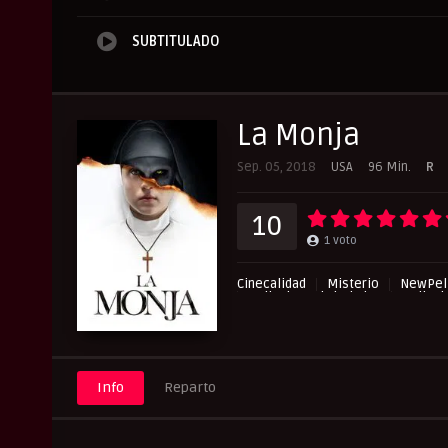
SUBTITULADO
La Monja
Sep. 05, 2018
USA
96 Min.
R
10
1
voto
Cinecalidad
Misterio
NewPeli
Peliculas Subtituladas
Pelicul
UltraPelisHD
Info
Reparto