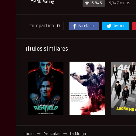
TMDb Rating
5.846
5,347 votos
Compartido
0
Facebook
Twitter
Títulos similares
Inicio
Películas
La Monja