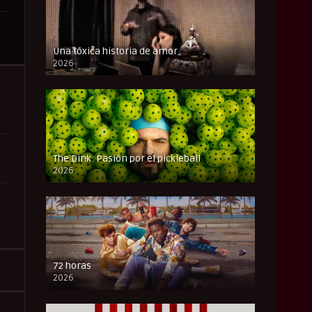
Una tóxica historia de amor
2026
FULL HD
The Dink: Pasión por el pickleball
2026
FULL HD
72 horas
2026
FULL HD