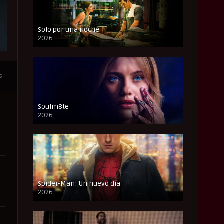
Solo por una noche
2026
CAM
s
Soulm8te
2026
FULL HD
Spider-Man: Un nuevo día
2026
CAM