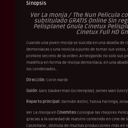
Sinopsis
Ver La monja / The Nun Pelicula co
subtitulado GRATIS Online Sin regi
Pelisplanet Gnula Cinetux Pelisp
Cinetux Full HD Gn
Cuando una joven monja se suicida en una abadía de 
demoniacas y una novicia a punto de tomar sus votos, s
profano secreto de la orden. Arriesgando no solo sus pr
maléfica en forma de monja demoníaca, en una abadía q
los condenados…
Dirección:
Corin Hardy
Guión:
Gary Dauberman (screenplay), James Wan (story
Reparto principal:
Demián Bichir, Taissa Farmiga, Jona
Ver La monja en
Cinemitas
Consigue las mejores Pelic
gracias a la variedad de nuestro contenido en cine de la 
Castellano , disfruta de muchas producciones más en to