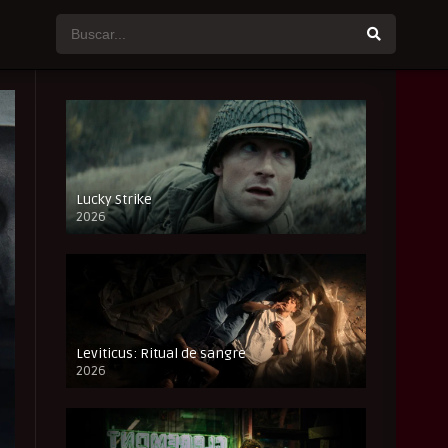
Lucky Strike
2026
FULL HD
Leviticus: Ritual de sangre
2026
FULL HD