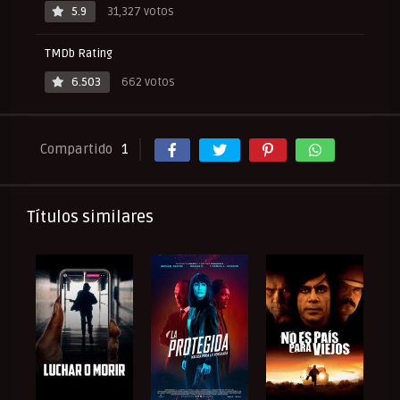
5.9
31,327 votos
TMDb Rating
6.503
662 votos
Compartido
1
Títulos similares