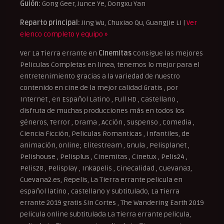
Guión:
Gong Geer, Junce Ye, Dongxu Yan
Reparto principal:
Jing Wu, Chuxiao Qu, Guangjie Li |
Ver
elenco completo y equipo »
Ver La Tierra errante en
Cinemitas
Consigue las mejores
Peliculas Completas en linea, tenemos lo mejor para el
entretenimiento gracias a la variedad de nuestro
contenido en cine de la mejor calidad Gratis , por
Internet , en Español Latino , Full HD , Castellano ,
disfruta de muchas producciones más en todos los
géneros, Terror , Drama , Acción , Suspenso , Comedia ,
Ciencia Ficción, Peliculas Romanticas , Infantiles, de
animación, online; Elitestream , Gnula , Pelisplanet ,
Pelishouse , Pelisplus , Cinemitas , Cinetux , Pelis24 ,
Pelis28 , Pelisplay , Inkapelis , Cinecalidad , Cuevana3,
Cuevana2.es, Repelis, La Tierra errante pelicula en
español latino , castellano y subtitulado, La Tierra
errante 2019 gratis Sin Cortes , The Wandering Earth 2019
pelicula online subtitulada La Tierra errante pelicula,