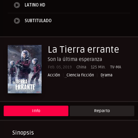
LATINO HD
SUBTITULADO
La Tierra errante
Son la última esperanza
Feb. 05, 2019
China
125 Min.
TV-MA
Acción
Ciencia ficción
Drama
NewPelis org
Paraveronline
Peliculas Español Latino
Peliculas Subtituladas
Peliculasflix
Pelisflix
Pelishouse
Pelismart
Pelisplay
Pelispop
RepelisHD.TV
UltraPelisHD
Verpeliculasultra
Info
Reparto
Sinopsis