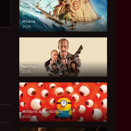
Moana
2026
CAM
Normal
2026
FULL HD
Minions & Monstruos
2026
CAM