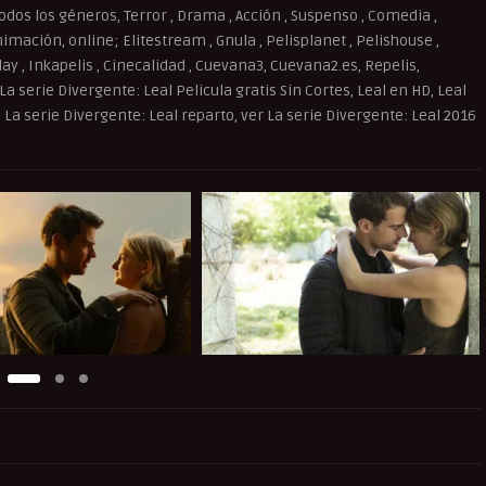
dos los géneros, Terror , Drama , Acción , Suspenso , Comedia ,
imación, online; Elitestream , Gnula , Pelisplanet , Pelishouse ,
splay , Inkapelis , Cinecalidad , Cuevana3, Cuevana2.es, Repelis,
 La serie Divergente: Leal Pelicula gratis Sin Cortes, Leal en HD, Leal
, La serie Divergente: Leal reparto, ver La serie Divergente: Leal 2016