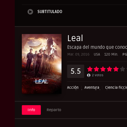
SUBTITULADO
Leal
Escapa del mundo que cono
Mar. 09, 2016
USA
120 Min.
PG
5.5
2
votos
Acción
Aventura
Ciencia ficc
Peliculas Español Latino
Pelic
RepelisHD.TV
UltraPelisHD
Info
Reparto