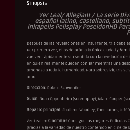
Sinopsis
Ver Leal/ Allegiant / La serie D
español latino, castellano, subti
Inkapelis Pelisplay PoseidonHD Par
P
Después de las revelaciones en insurgente, tris debe es
Por primera vez, ellos dejarán a la única ciudad y fami
vuelven rápidamente sin sentido con la revelación de 
en quién realmente pueden confiar mientras una despia
amenaza a toda la humanidad. Para sobrevivir, tris se v
amor.
Dirección:
Robert Schwentke
Guión:
Noah Oppenheim (screenplay), Adam Cooper (scree
Reparto principal:
Shailene Woodley, Theo James, Jeff D
Ver Leal en
Cinemitas
Consigue las mejores Peliculas 
gracias a la variedad de nuestro contenido en cine de la 