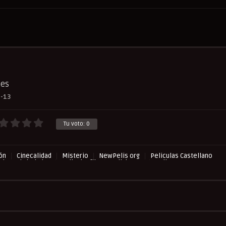
ces
-13
Tu voto:
0
ión
Cinecalidad
Misterio
NewPelis org
Peliculas Castellano
ulas Subtituladas
Peliculasflix
Pelishouse
Pelismart