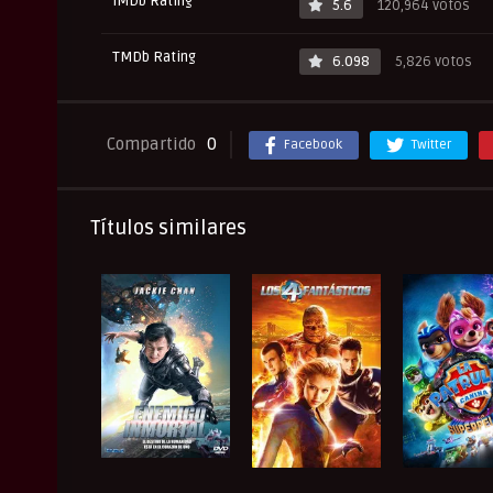
IMDb Rating
5.6
120,964 votos
TMDb Rating
6.098
5,826 votos
Compartido
0
Facebook
Twitter
Títulos similares