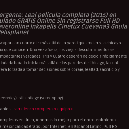
ivergente: Leal pelicula completa (2015) en
tulado GRATIS Online Sin registrarse Full HD
averonline Inkapelis Cinetux Cuevana3 Gnula
elisplanet
capar con cuatro e ir más allá de la pared que encierra a chicago.
lia que conocen. Una vez afuera, los viejos descubrimientos se
impactantes verdades. Tris y Cuatro deberán de decidir rápidamente
dada batalla inicia más allá de las paredes de Chicago, la cual
erá forzada a tomar decisiones sobre coraje, lealtad, sacrificio y
nplay), Bill Collage (screenplay)
aniels |
Ver elenco completo & equipo »
Completas en linea, tenemos lo mejor para el entretenimiento
mejor calidad Gratis , por Internet , en Español Latino , Full HD ,