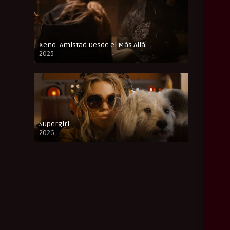
Xeno: Amistad Desde el Más Allá
2025
FULL HD
Supergirl
2026
FULL HD