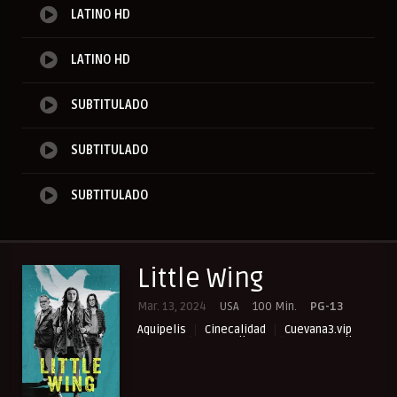
LATINO HD
LATINO HD
SUBTITULADO
SUBTITULADO
SUBTITULADO
Little Wing
Mar. 13, 2024
USA
100 Min.
PG-13
Aquipelis
Cinecalidad
Cuevana3.vip
Drama
NewPelis org
Paraveronline
Peliculas Español Latino
Peliculas Subtituladas
Peliculasflix
Pelisflix
Pelishouse
Pelismart
Pelisplay
Pelispop
RepelisHD.TV