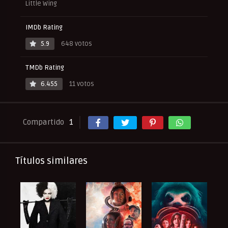
Little Wing
IMDb Rating
5.9
648 votos
TMDb Rating
6.455
11 votos
Compartido
1
Títulos similares