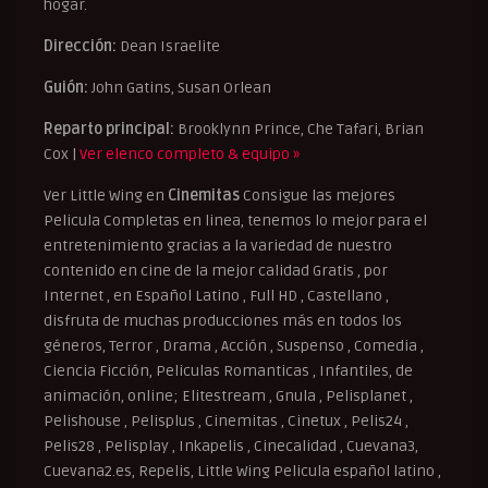
hogar.
Dirección:
Dean Israelite
Guión:
John Gatins, Susan Orlean
Reparto principal:
Brooklynn Prince, Che Tafari, Brian
Cox |
Ver elenco completo & equipo »
Ver Little Wing en
Cinemitas
Consigue las mejores
Pelicula Completas en linea, tenemos lo mejor para el
entretenimiento gracias a la variedad de nuestro
contenido en cine de la mejor calidad Gratis , por
Internet , en Español Latino , Full HD , Castellano ,
disfruta de muchas producciones más en todos los
géneros, Terror , Drama , Acción , Suspenso , Comedia ,
Ciencia Ficción, Peliculas Romanticas , Infantiles, de
animación, online; Elitestream , Gnula , Pelisplanet ,
Pelishouse , Pelisplus , Cinemitas , Cinetux , Pelis24 ,
Pelis28 , Pelisplay , Inkapelis , Cinecalidad , Cuevana3,
Cuevana2.es, Repelis, Little Wing Pelicula español latino ,