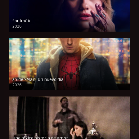
Soulm8te
2026
FULL HD
Spider-Man: Un nuevo día
2026
CAM
Una tóxica historia de amor