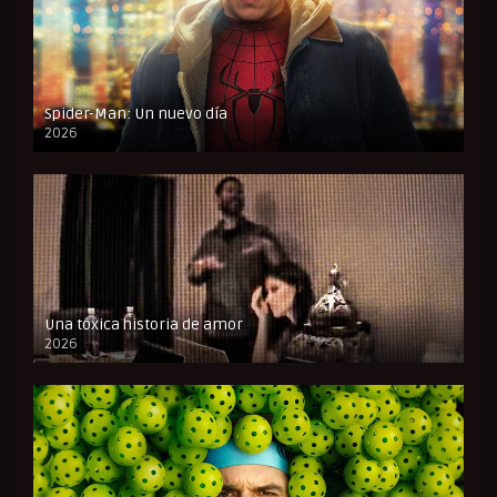
Spider-Man: Un nuevo día
2026
CAM
Una tóxica historia de amor
2026
FULL HD