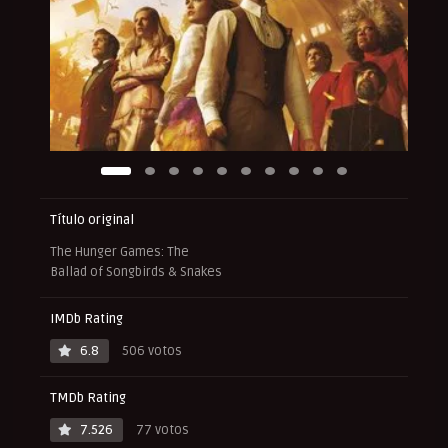
Título original
The Hunger Games: The
Ballad of Songbirds & Snakes
IMDb Rating
6.8
506 votos
TMDb Rating
7.526
77 votos