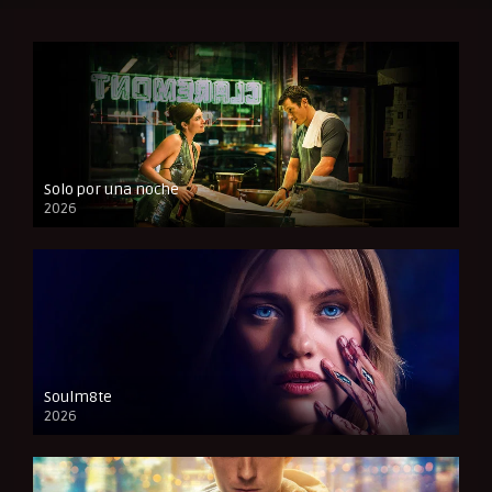
Solo por una noche
2026
CAM
Soulm8te
2026
FULL HD