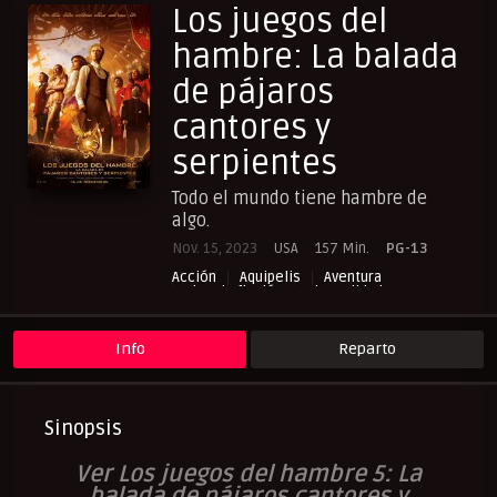
Los juegos del
hambre: La balada
de pájaros
cantores y
serpientes
Todo el mundo tiene hambre de
algo.
Nov. 15, 2023
USA
157 Min.
PG-13
Acción
Aquipelis
Aventura
Ciencia ficción
Cinecalidad
Cuevana3.vip
NewPelis org
Paraveronline
Peliculas Castellano
Peliculas Español Latino
Info
Reparto
Peliculas Mas Vistas
Peliculas Subtituladas
Peliculasflix
Pelisflix
Pelishouse
Pelismart
Pelisplay
Pelispop
RepelisHD.TV
UltraPelisHD
Verpeliculasultra
Sinopsis
Ver Los juegos del hambre 5: La
balada de pájaros cantores y