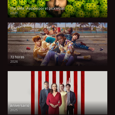
The Dink: Pasión por el pickleball
2026
FULL HD
72 horas
2026
FULL HD
Aniversario
2025
FULL HD