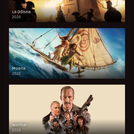
La Odisea
2026
CAM
Moana
2026
CAM
Normal
2026
FULL HD