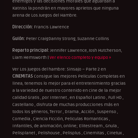
enemigos y las decisiones morales que aguardan a
Katniss la pondrán en mayores aprietos que ninguna
arena de Los Juegos del Hambre.
Dirección:
Francis Lawrence
Guión:
Peter CraigDanny Strong, Suzanne Collins
Reparto principal:
Jennifer Lawrence, Josh Hutcherson,
Liam Hemsworth |
Ver elenco completo y equipo »
Ver Los juegos del hambre: Sinsajo – Parte 2 en
CINEMITAS
Consigue las mejores Peliculas Completas en
linea, tenemos lo mejor para el entretenimiento gracias
a la variedad de nuestro contenido en cine de la mejor
calidad Gratis , por Internet , en Español Latino , Full HD ,
Castellano , disfruta de muchas producciones más en
todos los géneros, Terror , Drama , Acción , Suspenso ,
Comedia , Ciencia Ficción, Peliculas Romanticas ,
Infantiles, de animación, online; Elitestream , Gnula ,
Pelisplanet , Pelishouse , Pelisplus , Cinemitas , Cinetux ,