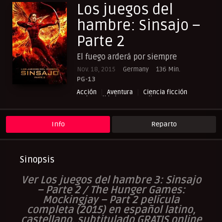
Los juegos del
hambre: Sinsajo –
Parte 2
El fuego arderá por siempre
Nov. 18, 2015
Germany
136 Min.
PG-13
Acción
Aventura
Ciencia ficción
Cinecalidad
NewPelis org
Paraveronline
Peliculas Castellano
Peliculas Español Latino
Peliculas Subtituladas
Peliculasflix
Info
Reparto
Pelisflix
Pelishouse
Pelismart
Pelisplay
Pelispop
RepelisHD.TV
UltraPelisHD
Verpeliculasultra
Sinopsis
Ver Los juegos del hambre 3: Sinsajo
– Parte 2 / The Hunger Games:
Mockingjay – Part 2 película
completa (2015) en español latino,
castellano, subtitulado GRATIS online