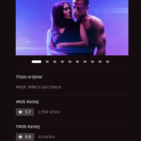
Título original
Magic Mike's Last Dance
IMDb Rating
5.7
2,958 votos
TMDb Rating
6.8
43 votos