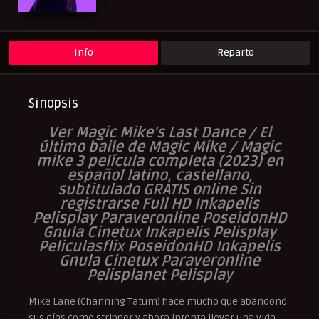
Peliculas Español Latino
Peliculas Subtituladas
Peliculasflix
Pelisflix
Pelishouse
Pelismart
Pelisplay
Pelispop
RepelisHD.TV
Romance
UltraPelisHD
Verpeliculasultra
Info
Reparto
Sinopsis
Ver Magic Mike’s Last Dance / El
último baile de Magic Mike / Magic
mike 3 película completa (2023) en
español latino, castellano,
subtitulado GRATIS online Sin
registrarse Full HD Inkapelis
Pelisplay Paraveronline PoseidonHD
Gnula Cinetux Inkapelis Pelisplay
Peliculasflix PoseidonHD Inkapelis
Gnula Cinetux Paraveronline
Pelisplanet Pelisplay
Mike Lane (Channing Tatum) hace mucho que abandonó
sus días como stripper y ahora intenta llevar una vida