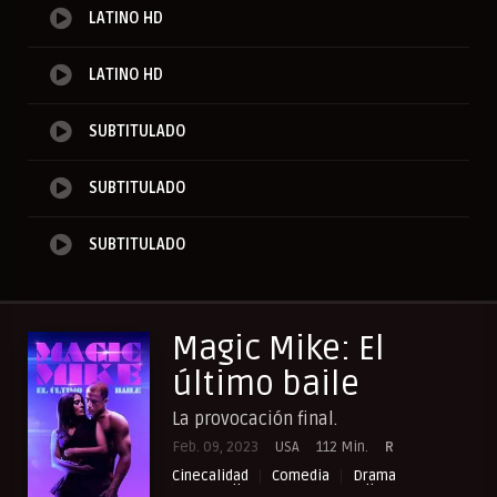
LATINO HD
LATINO HD
SUBTITULADO
SUBTITULADO
SUBTITULADO
Magic Mike: El
último baile
La provocación final.
Feb. 09, 2023
USA
112 Min.
R
Cinecalidad
Comedia
Drama
NewPelis org
Paraveronline