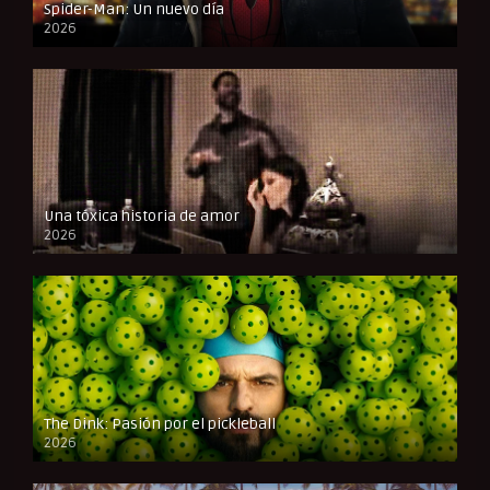
Spider-Man: Un nuevo día
2026
CAM
Una tóxica historia de amor
2026
FULL HD
The Dink: Pasión por el pickleball
2026
FULL HD