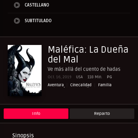
CASTELLANO
SUBTITULADO
Maléfica: La Dueña
del Mal
Ve más allá del cuento de hadas
Oct. 16, 2019
USA
118 Min.
PG
Aventura
Cinecalidad
Familia
Fantasía
NewPelis org
Peliculas Castellano
Peliculas Español Latino
Peliculas Subtituladas
Peliculasflix
Pelishouse
Pelismart
RepelisHD.TV
UltraPelisHD
Info
Reparto
Sinopsis