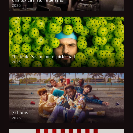
Una tóxica historia de amor
2026
FULL HD
The Dink: Pasión por el pickleball
2026
FULL HD
72 horas
2026
FULL HD