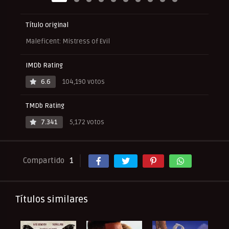
Título original
Maleficent: Mistress of Evil
IMDb Rating
6.6
104,190 votos
TMDb Rating
7.341
5,172 votos
Compartido
1
Títulos similares