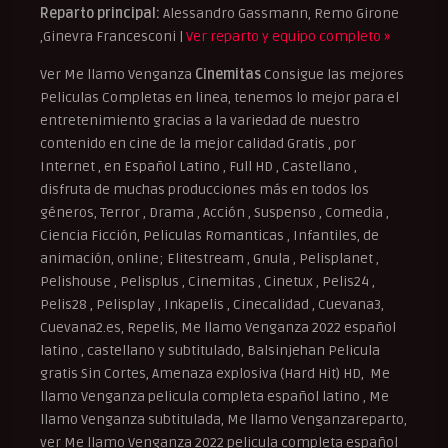
Reparto principal:
Alessandro Gassmann, Remo Girone
,Ginevra Francesconi |
Ver reparto y equipo completo »
Ver Me llamo Venganza
Cinemitas
Consigue las mejores
Peliculas Completas en linea, tenemos lo mejor para el
entretenimiento gracias a la variedad de nuestro
contenido en cine de la mejor calidad Gratis , por
Internet , en Español Latino , Full HD , Castellano ,
disfruta de muchas producciones más en todos los
géneros, Terror , Drama , Acción , Suspenso , Comedia ,
Ciencia Ficción, Peliculas Romanticas , Infantiles, de
animación, online; Elitestream , Gnula , Pelisplanet ,
Pelishouse , Pelisplus , Cinemitas , Cinetux , Pelis24 ,
Pelis28 , Pelisplay , Inkapelis , Cinecalidad , Cuevana3,
Cuevana2.es, Repelis, Me llamo Venganza 2022 español
latino , castellano y subtitulado, Balsinjehan Pelicula
gratis Sin Cortes, Amenaza explosiva (Hard Hit) HD, Me
llamo Venganza pelicula completa español latino , Me
llamo Venganza subtitulada, Me llamo Venganzareparto,
ver Me llamo Venganza 2022 pelicula completa español