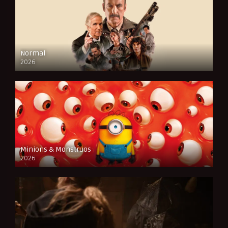
Normal
2026
FULL HD
Minions & Monstruos
2026
CAM