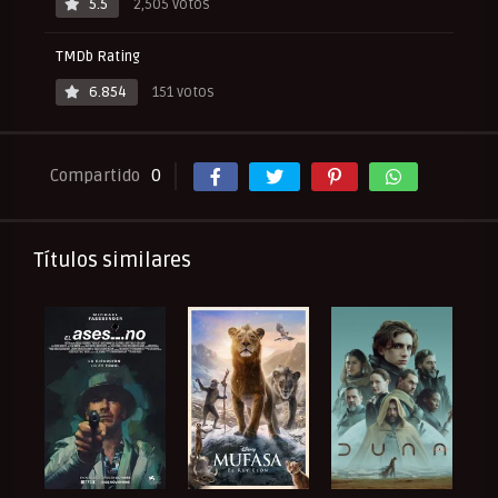
5.5
2,505 votos
TMDb Rating
6.854
151 votos
Compartido
0
Títulos similares