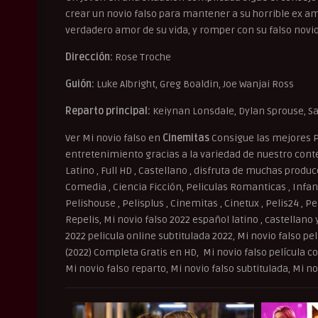
crear un novio falso para mantener a su horrible ex am
verdadero amor de su vida, y romper con su falso novio r
Dirección:
Rose Troche
Guión:
Luke Albright, Greg Boaldin, Joe Wanjai Ross
Reparto principal:
Keiynan Lonsdale, Dylan Sprouse, S
Ver Mi novio falso en
Cinemitas
Consigue las mejores P
entretenimiento gracias a la variedad de nuestro conten
Latino , Full HD , Castellano , disfruta de muchas produ
Comedia , Ciencia Ficción, Peliculas Romanticas , Infant
Pelishouse , Pelisplus , Cinemitas , Cinetux , Pelis24 , P
Repelis, Mi novio falso 2022 español latino , castellano 
2022 pelicula online subtitulada 2022, Mi novio falso p
(2022) Completa Gratis en HD, Mi novio falso película c
Mi novio falso reparto, Mi novio falso subtitulada, Mi no