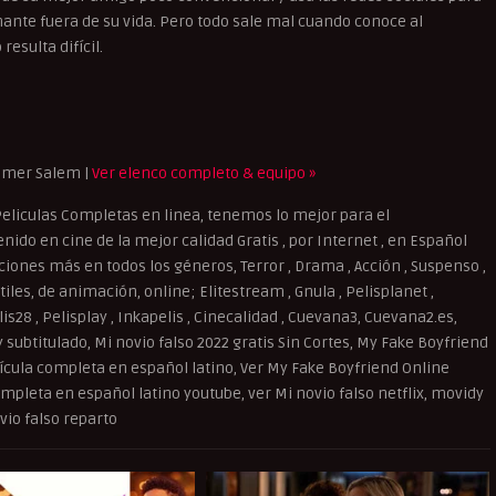
ante fuera de su vida. Pero todo sale mal cuando conoce al
esulta difícil.
amer Salem |
Ver elenco completo & equipo »
eliculas Completas en linea, tenemos lo mejor para el
ido en cine de la mejor calidad Gratis , por Internet , en Español
cciones más en todos los géneros, Terror , Drama , Acción , Suspenso ,
iles, de animación, online; Elitestream , Gnula , Pelisplanet ,
elis28 , Pelisplay , Inkapelis , Cinecalidad , Cuevana3, Cuevana2.es,
y subtitulado, Mi novio falso 2022 gratis Sin Cortes, My Fake Boyfriend
elícula completa en español latino, Ver My Fake Boyfriend Online
ompleta en español latino youtube, ver Mi novio falso netflix, movidy
vio falso reparto