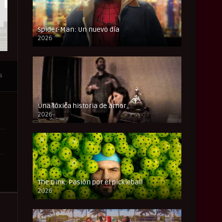
Spider-Man: Un nuevo día
2026
CAM
s
Una tóxica historia de amor
2026
FULL HD
The Dink: Pasión por el pickleball
2026
FULL HD