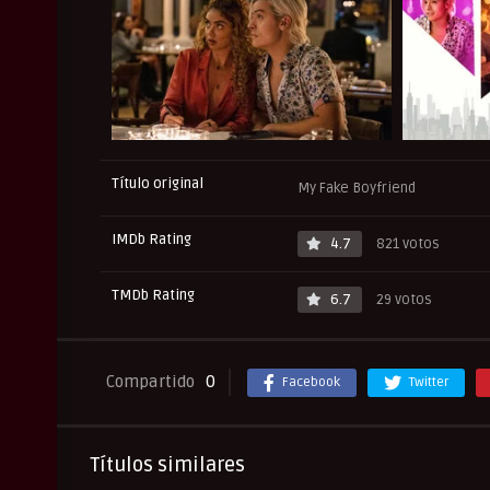
Título original
My Fake Boyfriend
IMDb Rating
4.7
821 votos
TMDb Rating
6.7
29 votos
Compartido
0
Facebook
Twitter
Títulos similares