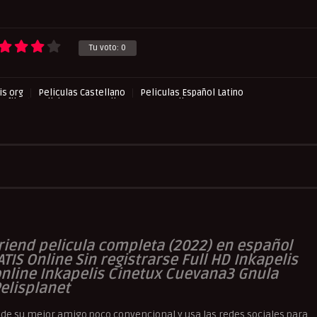
Tu voto:
0
s org
Peliculas Castellano
Peliculas Español Latino
asflix
Pelishouse
Pelismart
RepelisHD.TV
Romance
friend pelicula completa (2022) en español
ATIS Online Sin registrarse Full HD Inkapelis
nline Inkapelis Cinetux Cuevana3 Gnula
elisplanet
 de su mejor amigo poco convencional y usa las redes sociales para