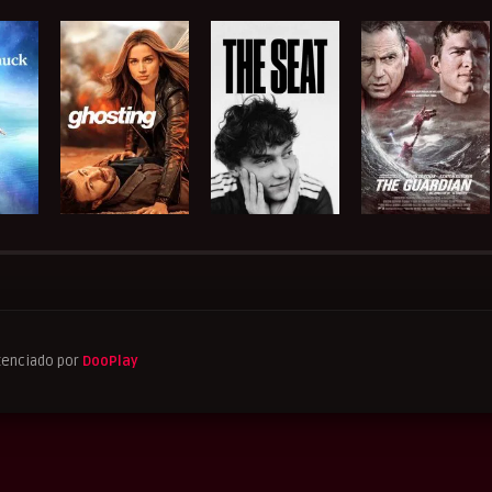
tenciado por
DooPlay