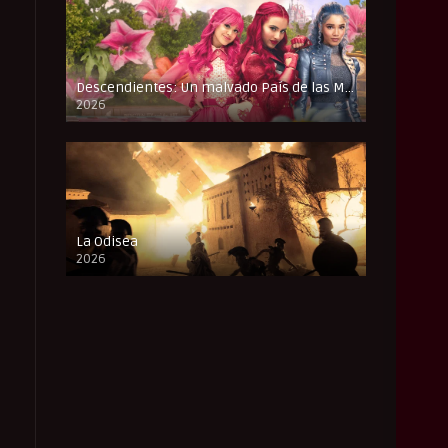
Descendientes: Un malvado País de las Maravillas
2026
FULL HD
La Odisea
2026
CAM