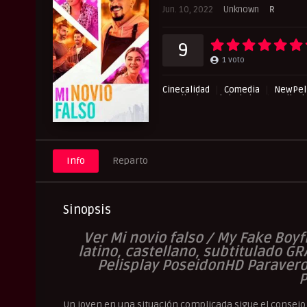
Jun. 10, 2022
Unknown
R
9
1
voto
Cinecalidad
Comedia
NewPeli
Peliculas Subtituladas
Pelicul
UltraPelisHD
Info
Reparto
Sinopsis
Ver Mi novio falso / My Fake Boy
latino, castellano, subtitulado GR
Pelisplay PoseidonHD Paravero
P
Un joven en una situación complicada sigue el consejo