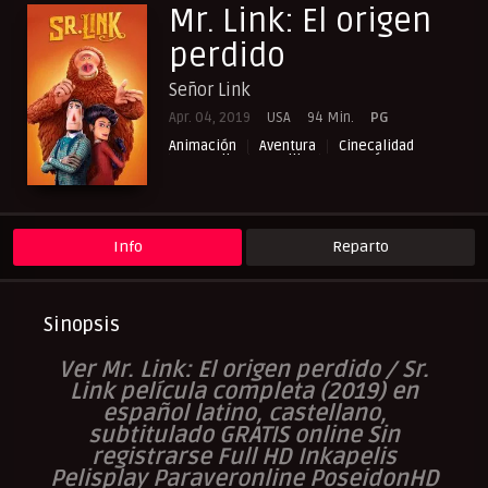
Mr. Link: El origen
perdido
Señor Link
Apr. 04, 2019
USA
94 Min.
PG
Animación
Aventura
Cinecalidad
Comedia
Familia
Fantasía
NewPelis org
Paraveronline
Peliculas Castellano
Peliculas Español Latino
Peliculas Subtituladas
Peliculasflix
Pelisflix
Pelishouse
Pelismart
Pelisplay
Pelispop
RepelisHD.TV
Info
Reparto
UltraPelisHD
Verpeliculasultra
Sinopsis
Ver Mr. Link: El origen perdido / Sr.
Link película completa (2019) en
español latino, castellano,
subtitulado GRATIS online Sin
registrarse Full HD Inkapelis
Pelisplay Paraveronline PoseidonHD