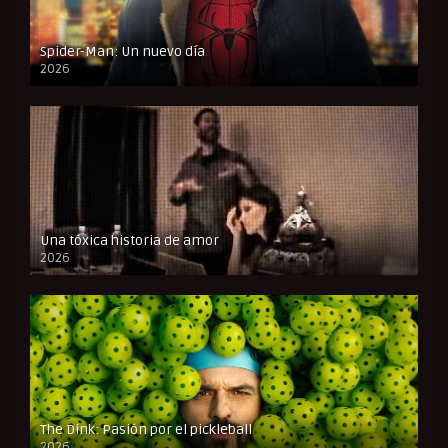
Spider-Man: Un nuevo día
2026
CAM
Una tóxica historia de amor
2026
FULL HD
The Dink: Pasión por el pickleball
2026