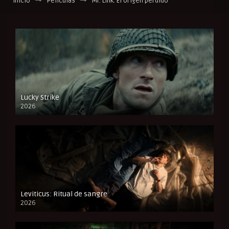
Inicio
Películas
Mr. Link: El origen perdido
Lucky Strike
2026
FULL HD
Leviticus: Ritual de sangre
2026
FULL HD