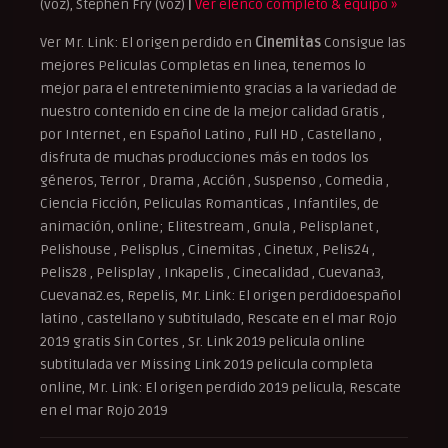
(voz), Stephen Fry (voz)
|
Ver elenco completo & equipo »
Ver Mr. Link: El origen perdido en
Cinemitas
Consigue las
mejores Peliculas Completas en linea, tenemos lo
mejor para el entretenimiento gracias a la variedad de
nuestro contenido en cine de la mejor calidad Gratis ,
por Internet , en Español Latino , Full HD , Castellano ,
disfruta de muchas producciones más en todos los
géneros, Terror , Drama , Acción , Suspenso , Comedia ,
Ciencia Ficción, Peliculas Romanticas , Infantiles, de
animación, online; Elitestream , Gnula , Pelisplanet ,
Pelishouse , Pelisplus , Cinemitas , Cinetux , Pelis24 ,
Pelis28 , Pelisplay , Inkapelis , Cinecalidad , Cuevana3,
Cuevana2.es, Repelis, Mr. Link: El origen perdidoespañol
latino , castellano y subtitulado, Rescate en el mar Rojo
2019 gratis Sin Cortes , Sr. Link 2019 pelicula online
subtitulada ver Missing Link 2019 pelicula completa
online, Mr. Link: El origen perdido 2019 pelicula, Rescate
en el mar Rojo 2019