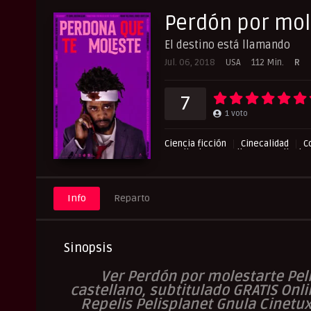
Perdón por mol
El destino está llamando
Jul. 06, 2018
USA
112 Min.
R
7
1
voto
Ciencia ficción
Cinecalidad
C
Peliculas Castellano
Peliculas
Pelishouse
Pelismart
Pelis
Info
Reparto
Sinopsis
Ver Perdón por molestarte Peli
castellano, subtitulado GRATIS Onli
Repelis Pelisplanet Gnula Cinetu