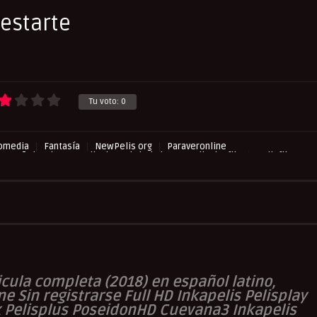
estarte
Tu voto:
0
omedia
Fantasía
NewPelis org
Paraveronline
 Español Latino
Peliculas Subtituladas
Peliculasflix
Pelisflix
play
Pelispop
RepelisHD.TV
UltraPelisHD
Verpeliculasultra
cula completa (2018) en español latino,
ne Sin registrarse Full HD Inkapelis Pelisplay
x Pelisplus PoseidonHD Cuevana3 Inkapelis