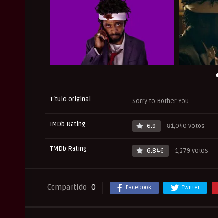
Título original
Sorry to Bother You
IMDb Rating
6.9
81,040 votos
TMDb Rating
6.846
1,279 votos
Compartido
0
Facebook
Twitter