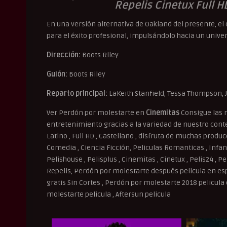
Repelis Cinetux Full H
En una versión alternativa de Oakland del presente, e
para el éxito profesional, impulsándolo hacia un univer
Dirección:
Boots Riley
Guión:
Boots Riley
Reparto principal:
LaKeith Stanfield, Tessa Thompson, 
Ver Perdón por molestarte en
Cinemitas
Consigue las 
entretenimiento gracias a la variedad de nuestro conten
Latino , Full HD , Castellano , disfruta de muchas produ
Comedia , Ciencia Ficción, Peliculas Romanticas , Infant
Pelishouse , Pelisplus , Cinemitas , Cinetux , Pelis24 , P
Repelis, Perdón por molestarte después pelicula en esp
gratis Sin Cortes , Perdón por molestarte 2018 pelicula 
molestarte pelicula , Aftersun pelicula