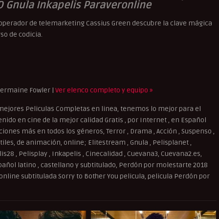
D Gnula Inkapelis Paraveronline
l operador de telemarketing Cassius Green descubre la clave mágica
so de codicia.
Jermaine Fowler |
Ver elenco completo y equipo »
mejores Peliculas Completas en linea, tenemos lo mejor para el
ido en cine de la mejor calidad Gratis , por Internet , en Español
cciones más en todos los géneros, Terror , Drama , Acción , Suspenso ,
iles, de animación, online; Elitestream , Gnula , Pelisplanet ,
elis28 , Pelisplay , Inkapelis , Cinecalidad , Cuevana3, Cuevana2.es,
añol latino , castellano y subtitulado, Perdón por molestarte 2018
online subtitulada Sorry to Bother You pelicula, pelicula Perdón por