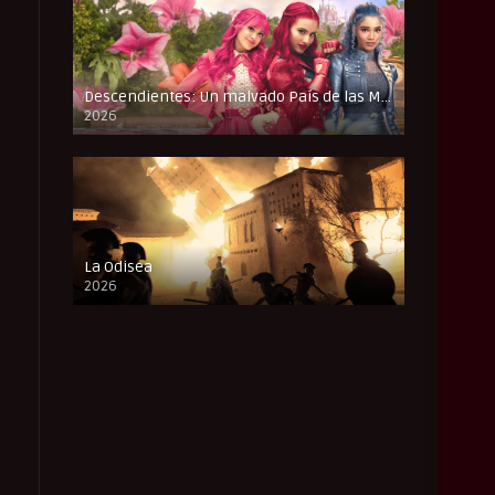
Descendientes: Un malvado País de las Maravillas
2026
FULL HD
La Odisea
2026
CAM