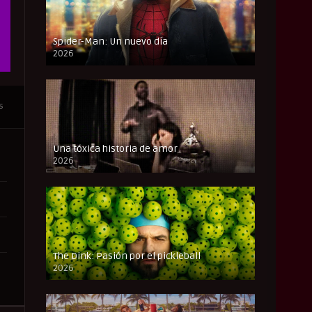
Spider-Man: Un nuevo día
2026
CAM
s
Una tóxica historia de amor
2026
FULL HD
The Dink: Pasión por el pickleball
2026
FULL HD