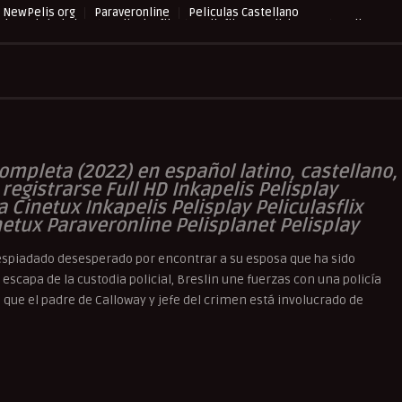
NewPelis org
Paraveronline
Peliculas Castellano
ulas Subtituladas
Peliculasflix
Pelisflix
Pelishouse
Pelismart
HD.TV
Suspense
UltraPelisHD
Verpeliculasultra
ompleta (2022) en español latino, castellano,
 registrarse Full HD Inkapelis Pelisplay
Cinetux Inkapelis Pelisplay Peliculasflix
etux Paraveronline Pelisplanet Pelisplay
 despiadado desesperado por encontrar a su esposa que ha sido
escapa de la custodia policial, Breslin une fuerzas con una policía
 que el padre de Calloway y jefe del crimen está involucrado de