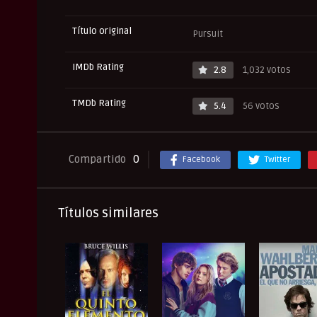
Título original
Pursuit
IMDb Rating
2.8
1,032 votos
TMDb Rating
5.4
56 votos
Compartido
0
Facebook
Twitter
Títulos similares