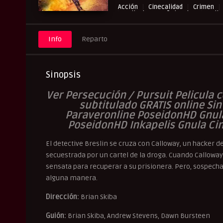
Acción
Cinecalidad
Crimen
Peliculas Español Latino
Pelic
Pelisplay
Pelispop
Repelis
Info
Reparto
Sinopsis
Ver Persecución / Pursuit Pelicula c
subtitulado GRATIS online Sin
Paraveronline PoseidonHD Gnula 
PoseidonHD Inkapelis Gnula Cin
El detective Breslin se cruza con Calloway, un hacker
secuestrada por un cartel de la droga. Cuando Calloway 
sensata para recuperar a su prisionera. Pero, sospecha
alguna manera.
Dirección:
Brian Skiba
Guión:
Brian Skiba, Andrew Stevens, Dawn Bursteen