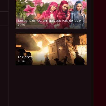
Descendientes: Un malvado País de las Maravillas
2026
FULL HD
La Odisea
2026
CAM