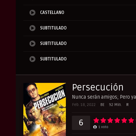
CASTELLANO
SUBTITULADO
SUBTITULADO
SUBTITULADO
Persecución
Nunca serán amigos; Pero ya
Feb. 18, 2022
BE
92 Min.
R
6
1
voto