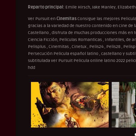
Reparto principal:
Emile Hirsch, Jake Manley, Elizabeth
Ver Pursuit en
Cinemitas
Consigue las mejores Pelicul
gracias a la variedad de nuestro contenido en cine de la 
Castellano , disfruta de muchas producciones más en to
Ciencia Ficción, Peliculas Romanticas , Infantiles, de an
Pelisplus , Cinemitas , Cinetux , Pelis24 , Pelis28 , Peli
Persecución Pelicula español latino , castellano y subtit
subtitulada ver Pursuit Pelicula online latino 2022 peli
hdd