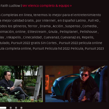
 Faith Ludlow |
Ver elenco completo & equipo »
a Completas en linea, tenemos lo mejor para el entretenimiento
mejor calidad Gratis , por Internet , en Español Latino , Full HD ,
dos los géneros, Terror , Drama , Acción , Suspenso , Comedia ,
imación, online; Elitestream , Gnula , Pelisplanet , Pelishouse ,
splay , Inkapelis , Cinecalidad , Cuevana3, Cuevana2.es, Repelis,
ulado, Pursuit 2022 gratis Sin Cortes , Pursuit 2022 pelicula online
cula completa online, Pursuit Pelicula hd 2022 Pelicula, Pursuit 2023