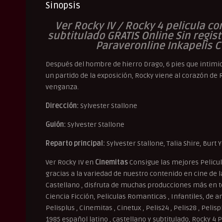
Sinopsis
Ver Rocky IV / Rocky 4 pelicula co
subtitulado GRATIS Online Sin regis
Paraveronline Inkapelis 
Después del hombre de hierro Drago, 6 pies que intimid
un partido de la exposición, Rocky viene al corazón de
venganza.
Dirección:
Sylvester Stallone
Guión:
Sylvester Stallone
Reparto principal:
Sylvester Stallone, Talia Shire, Burt 
Ver Rocky IV en
Cinemitas
Consigue las mejores Pelicu
gracias a la variedad de nuestro contenido en cine de la 
Castellano , disfruta de muchas producciones más en to
Ciencia Ficción, Peliculas Romanticas , Infantiles, de an
Pelisplus , Cinemitas , Cinetux , Pelis24 , Pelis28 , Peli
1985 español latino , castellano y subtitulado, Rocky 4 