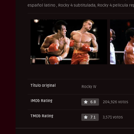
español latino , Rocky 4 subtitulada, Rocky 4 pelicula re
Título original
Rocky IV
IMDb Rating
6.8
204,926 votos
TMDb Rating
7.1
3,571 votos