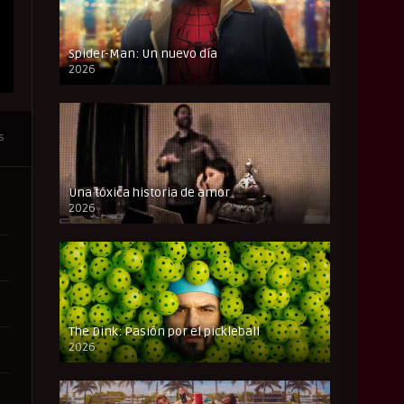
Spider-Man: Un nuevo día
2026
CAM
s
Una tóxica historia de amor
2026
FULL HD
The Dink: Pasión por el pickleball
2026
FULL HD