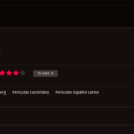
.
Tu voto:
9
org
Peliculas Castellano
Peliculas Español Latino
asflix
Pelishouse
Pelismart
RepelisHD.TV
Western