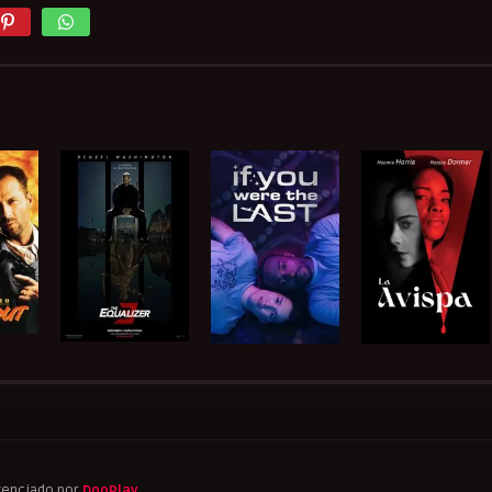
tenciado por
DooPlay