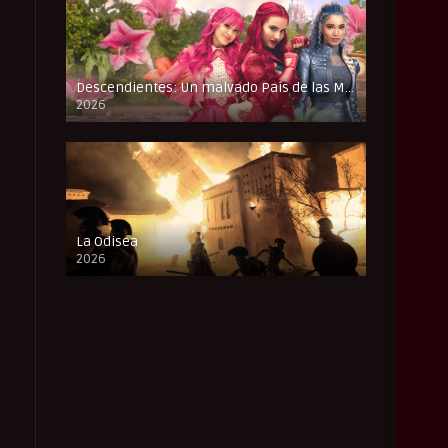
Descendientes: Un malvado País de las Maravillas
2026
FULL HD
La Odisea
2026
CAM