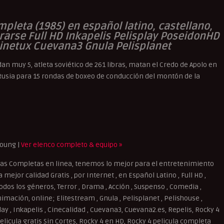
mpleta (1985) en español latino, castellano,
trarse Full HD Inkapelis Pelisplay PoseidonHD
Cinetux Cuevana3 Gnula Pelisplanet
an muy 5, atleta soviético de 261 libras, matan el Credo de Apolo en
 Rusia para 15 rondas de boxeo de conducción del montón de la
Young |
Ver elenco completo & equipo »
las Completas en linea, tenemos lo mejor para el entretenimiento
mejor calidad Gratis , por Internet , en Español Latino , Full HD ,
dos los géneros, Terror , Drama , Acción , Suspenso , Comedia ,
imación, online; Elitestream , Gnula , Pelisplanet , Pelishouse ,
splay , Inkapelis , Cinecalidad , Cuevana3, Cuevana2.es, Repelis, Rocky 4
Pelicula gratis Sin Cortes, Rocky 4 en HD, Rocky 4 pelicula completa