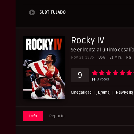
SUBTITULADO
Rocky IV
Se enfrenta al último desafío
Nov. 21, 1985
USA
91 Min.
PG
9
3
votos
Cinecalidad
Drama
NewPelis 
Peliculas Subtituladas
Pelicul
Info
Reparto