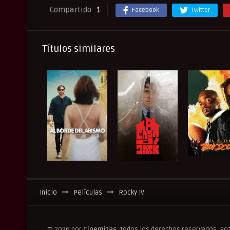
Compartido
1
Facebook
Twitter
Títulos similares
Inicio
Películas
Rocky IV
© 2026 por
Cinemitas
. Todos los derechos reservados. Po