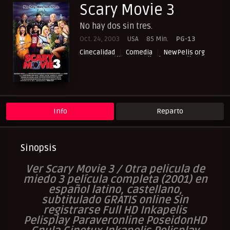
Scary Movie 3
No hay dos sin tres.
Oct. 24, 2003
USA
85 Min.
PG-13
Cinecalidad
Comedia
NewPelis org
Paraveronline
Peliculas Castellano
Peliculas Español Latino
Peliculas Subtituladas
Peliculasflix
Pelisflix
Pelishouse
Pelismart
Pelisplay
Pelispop
RepelisHD.TV
UltraPelisHD
Verpeliculasultra
Info
Reparto
Sinopsis
Ver Scary Movie 3 / Otra pelicula de
miedo 3 película completa (2001) en
español latino, castellano,
subtitulado GRATIS online Sin
registrarse Full HD Inkapelis
Pelisplay Paraveronline PoseidonHD