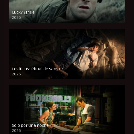
Lucky Strike
2026
FULL HD
Leviticus: Ritual de sangre
2026
FULL HD
Solo por una noche
2026
CAM