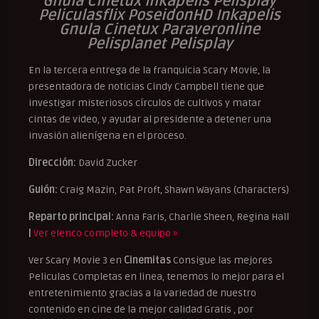
Gnula Cinetux Inkapelis Pelisplay
Peliculasflix PoseidonHD Inkapelis
Gnula Cinetux Paraveronline
Pelisplanet Pelisplay
En la tercera entrega de la franquicia Scary Movie, la
presentadora de noticias Cindy Campbell tiene que
investigar misteriosos círculos de cultivos y matar
cintas de video, y ayudar al presidente a detener una
invasión alienígena en el proceso.
Dirección:
David Zucker
Guión:
Craig Mazin, Pat Proft, Shawn Wayans (characters)
Reparto principal:
Anna Faris, Charlie Sheen, Regina Hall
|
Ver elenco completo & equipo »
Ver Scary Movie 3 en
Cinemitas
Consigue las mejores
Peliculas Completas en linea, tenemos lo mejor para el
entretenimiento gracias a la variedad de nuestro
contenido en cine de la mejor calidad Gratis , por