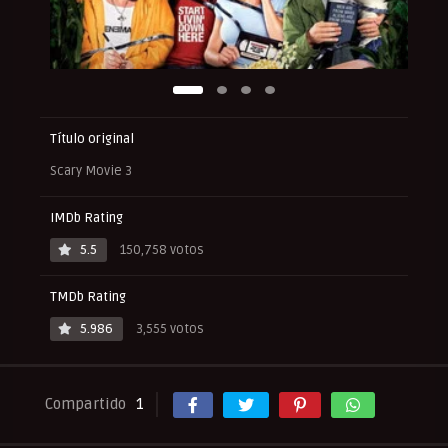
Título original
Scary Movie 3
IMDb Rating
5.5
150,758 votos
TMDb Rating
5.986
3,555 votos
Compartido
1