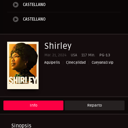
CASTELLANO
CASTELLANO
Shirley
Mar. 21, 2024
USA
117 Min.
PG-13
Aquipelis
Cinecalidad
Cuevana3.vip
Drama
Historia
NewPelis org
Paraveronline
Peliculas Castellano
Peliculasflix
Pelisflix
Pelishouse
Pelismart
Pelisplay
Pelispop
RepelisHD.TV
UltraPelisHD
Verpeliculasultra
Info
Reparto
Sinopsis