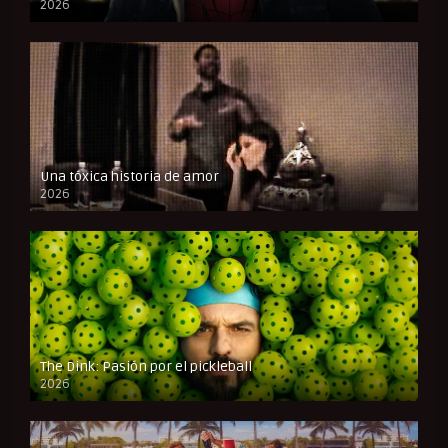
2026
CAM
Una tóxica historia de amor
2026
FULL HD
The Dink: Pasión por el pickleball
2026
FULL HD