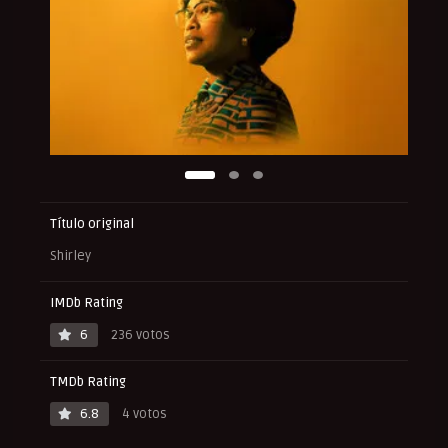
Título original
Shirley
IMDb Rating
6
236 votos
TMDb Rating
6.8
4 votos