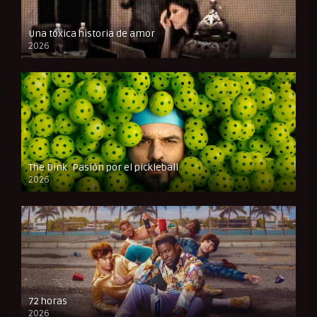
Una tóxica historia de amor
2026
FULL HD
The Dink: Pasión por el pickleball
2026
FULL HD
72 horas
2026