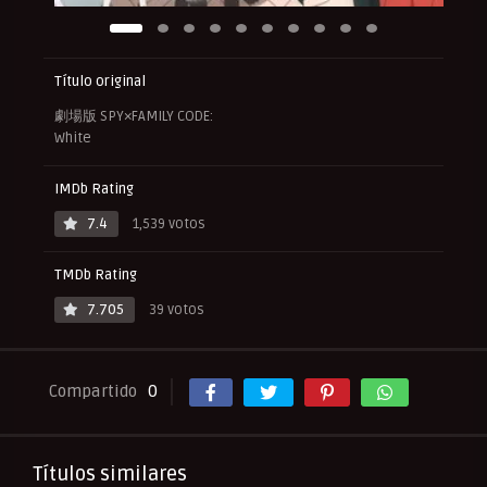
Título original
劇場版 SPY×FAMILY CODE:
White
IMDb Rating
7.4
1,539 votos
TMDb Rating
7.705
39 votos
Compartido
0
Títulos similares