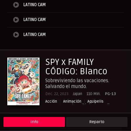
LATINO CAM
LATINO CAM
LATINO CAM
SPY x FAMILY
CÓDIGO: Blanco
Sobreviviendo las vacaciones.
Salvando el mundo.
Dec. 22, 2023
Japan
110 Min.
PG-13
Acción
Animación
Aquipelis
Aventura
Cinecalidad
Comedia
Cuevana3.vip
NewPelis org
Paraveronline
Peliculas Español Latino
Peliculasflix
Pelisflix
Pelishouse
Pelismart
Info
Reparto
Pelisplay
Pelispop
RepelisHD.TV
UltraPelisHD
Verpeliculasultra