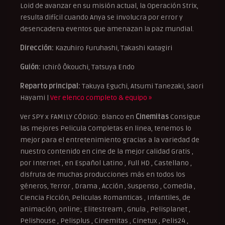
Loid de avanzar en su misión actual, la Operación Strix,
resulta difícil cuando Anya se involucra por error y
desencadena eventos que amenazan la paz mundial.
Dirección:
Kazuhiro Furuhashi, Takashi Katagiri
Guión:
Ichirô Ôkouchi, Tatsuya Endo
Reparto principal:
Takuya Eguchi, Atsumi Tanezaki, Saori
Hayami |
Ver elenco completo & equipo »
Ver SPY x FAMILY CÓDIGO: Blanco en
Cinemitas
Consigue
las mejores Pelicula Completas en linea, tenemos lo
mejor para el entretenimiento gracias a la variedad de
nuestro contenido en cine de la mejor calidad Gratis ,
por Internet , en Español Latino , Full HD , Castellano ,
disfruta de muchas producciones más en todos los
géneros, Terror , Drama , Acción , Suspenso , Comedia ,
Ciencia Ficción, Peliculas Romanticas , Infantiles, de
animación, online; Elitestream , Gnula , Pelisplanet ,
Pelishouse , Pelisplus , Cinemitas , Cinetux , Pelis24 ,