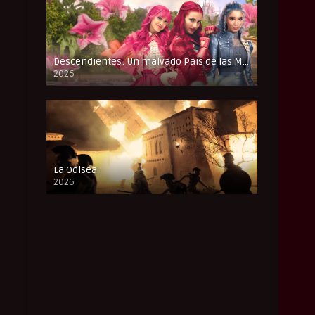
Descendientes: Un malvado País de las Maravillas
2026
FULL HD
La Odisea
2026
CAM