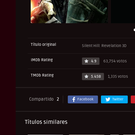
Título original
Silent Hill: Revelation 3D
IMDb Rating
4.9
63,754 votos
TMDb Rating
5.458
1,335 votos
Compartido
2
Facebook
Twitter
Títulos similares