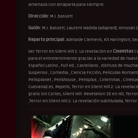
amenaza con atraparla para siempre.
Dirección:
M.J. Bassett
Guión:
M.J. Bassett, Laurent Hadida (adapted), Hiroyuki Ow
Reparto principal:
Adelaide Clemens, Kit Harington, Se
Ver Terror en Silent Hill 2: La revelación en
Cinemitas
Co
para el entretenimiento gracias a la variedad de nuestr
Español Latino , Full HD , Castellano , disfruta de much
Suspenso , Comedia , Ciencia Ficción, Peliculas Romantic
Pelisplanet , Pelishouse , Pelisplus , Cinemitas , Cinetux 
Cuevana2.es, Repelis, Terror en Silent Hill 2: La revelaci
gratis Sin Cortes, Silent Hill: Revelation 3D en HD, Terro
,Terror en Silent Hill 2: La revelación subtitulada, Terro