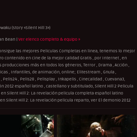
aku (story «Silent Hill 3»)
an Bean |
Ver elenco completo & equipo »
nsigue las mejores Peliculas Completas en linea, tenemos lo mejor
o contenido en cine de la mejor calidad Gratis , por Internet , en
as producciones más en todos los géneros, Terror , Drama , Acción ,
as , Infantiles, de animación, online; Elitestream , Gnula ,
, Pelis24 , Pelis28 , Pelisplay , Inkapelis , Cinecalidad , Cuevana3,
ón 2012 español latino , castellano y subtitulado, Silent Hill 2 Pelicula
r en Silent Hill 2: La revelación pelicula completa español latino
r en Silent Hill 2: La revelación pelicula reparto, ver El demonio 2012