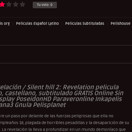
Tu voto:
0
s org
Peliculas Español Latino
Peliculas Subtituladas
Pelishouse
spense
Terror
UltraPelisHD
velación / Silent hill 2: Revelation pelicula
, castellano, subtitulado GRATIS Online Sin
lisplay PoseidonHD Paraveronline Inkapelis
ana3 Gnula Pelisplanet
e un paso por delante de las fuerzas peligrosas que ella no
pleaños 18, plagada de horribles pesadillas y la desaparición de su
s. La revelación la lleva a profundizar en un mundo demoníaco que