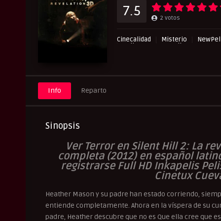
7.5
2
votos
Cinecalidad
Misterio
NewPeli
Pelismart
RepelisHD.TV
Su
Info
Reparto
Sinopsis
Ver Terror en Silent Hill 2: La re
completa (2012) en español latino
registrarse Full HD Inkapelis Pe
Cinetux Cuev
Heather Mason y su padre han estado corriendo, siempr
entiende completamente. Ahora en la víspera de su cum
padre, Heather descubre que no es Que ella cree que e