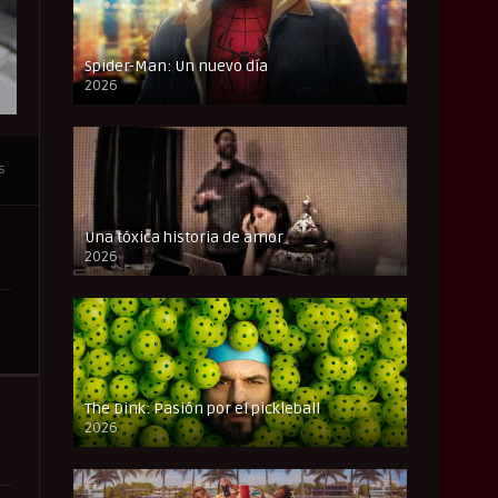
Spider-Man: Un nuevo día
2026
CAM
s
Una tóxica historia de amor
2026
FULL HD
The Dink: Pasión por el pickleball
2026
FULL HD